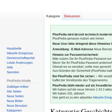
Kategorie
Diskussion
PlusPedia wird derzeit technisch modernis
PlusPedia genauso nutzen wie immer.
Neue User bitte dringend diese Hinweise 
Hauptseite
Anmeldung - E-Mail-Adresse
Neue Benutze
Aktuelle Ereignisse
Hinweis zur Passwortsicherheit:
Gemeinschafts­portal
Bitte nutzen Sie Ihr PlusPedia-Passwort nur
Letzte Änderungen
Wenn Sie Ihr PlusPedia-Passwort andernort
Überall wo es sensibel, sollte man generel
Hilfe
Aus Gründen der Sicherheit (PlusPedia hatte
Spenden
Bei PlusPedia sind Sie sicher: –
Wir verar
haftet der Vorsitzende des Trägervereins.
PlusPedia Inhalte
PlusPedia blüht wieder auf als freundlich
Zufälliger Artikel
Wir haben auf die neue Version 1.43.3 aktual
Alle Seiten
Wir haben SSL aktiviert.
Neue Seiten
Hier geht es zu den aktuellen
Aktuelle Erei
Neue Bilder
Neue Benutzer
Kategorie
:
Geschichte
Kategorien