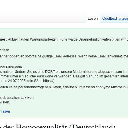
Lesen
Quelltext anze
iert.
Aktuell laufen Wartungsarbeiten. Für etwaige Unannehmlichkeiten bitten wir 
lesen:
r benötigen ab sofort eine gültige Email-Adresse. Wenn keine Email ankommt, m
 bei PlusPedia.
s nutzen, ändern Sie es bitte DORT bis unsere Modernisierung abgeschlossen ist.
l immer unterschiedliche Passworte verwenden! Das gilt hier und im gesamten Inter
 bis 24.07.2025 kein SSL | https://)
beiten keine personenbezogenen Daten, erlauben umfassend anonyme Mitarbeit un
es deutsches Lexikon.
isiert.
gnissen
 der Homosexualität (Deutschland)