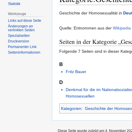
Statistik
Zur
Zur
Geschichte der Homosexualität in
Deu
Werkzeuge
Navigation
Suche
Links auf diese Seite
springen
springen
Änderungen an
Quelle: Entnommen aus der
Wikipedia
verlinkten Seiten
Spezialseiten
Seiten in der Kategorie „Ges
Druckversion
Permanenter Link
Folgende 7 Seiten sind in dieser Kateg
Seiten­­informationen
B
Fritz Bauer
D
Denkmal für die im Nationalsoziali
Homosexuellen
Kategorien
:
Geschichte der Homosexu
Diese Seite wurde zuletzt am 4. November 202