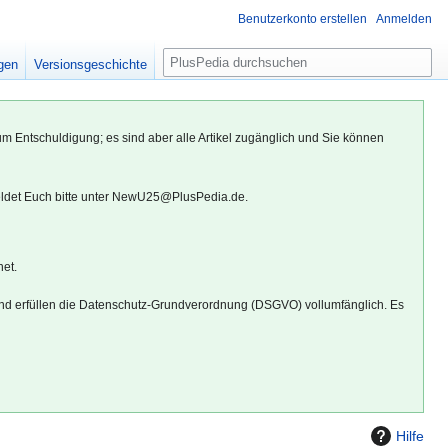
Benutzerkonto erstellen
Anmelden
S
igen
Versionsgeschichte
u
c
h
um Entschuldigung; es sind aber alle Artikel zugänglich und Sie können
e
eldet Euch bitte unter NewU25@PlusPedia.de.
net.
d erfüllen die Datenschutz-Grundverordnung (DSGVO) vollumfänglich. Es
Hilfe