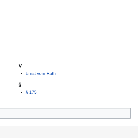
V
Ernst vom Rath
§
§ 175