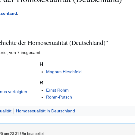
tschland
.
chichte der Homosexualität (Deutschland)“
orie, von 7 insgesamt.
H
Magnus Hirschfeld
R
Ernst Röhm
smus verfolgten
Röhm-Putsch
alität
Homosexualität in Deutschland
0 um 23:31 Uhr bearbeitet.