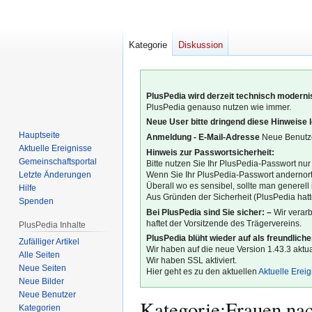
Kategorie
Diskussion
PlusPedia wird derzeit technisch modernis
PlusPedia genauso nutzen wie immer.
Neue User bitte dringend diese Hinweise 
Hauptseite
Anmeldung - E-Mail-Adresse
Neue Benutze
Aktuelle Ereignisse
Hinweis zur Passwortsicherheit:
Gemeinschafts­portal
Bitte nutzen Sie Ihr PlusPedia-Passwort nur
Letzte Änderungen
Wenn Sie Ihr PlusPedia-Passwort andernort
Überall wo es sensibel, sollte man generel
Hilfe
Aus Gründen der Sicherheit (PlusPedia hatte
Spenden
Bei PlusPedia sind Sie sicher: –
Wir verar
haftet der Vorsitzende des Trägervereins.
PlusPedia Inhalte
PlusPedia blüht wieder auf als freundlich
Zufälliger Artikel
Wir haben auf die neue Version 1.43.3 aktual
Alle Seiten
Wir haben SSL aktiviert.
Neue Seiten
Hier geht es zu den aktuellen
Aktuelle Erei
Neue Bilder
Neue Benutzer
Kategorie
:
Frauen nac
Kategorien