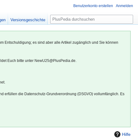
Benutzerkonto erstellen
Anmelden
S
igen
Versionsgeschichte
u
c
h
um Entschuldigung; es sind aber alle Artikel zugänglich und Sie können
e
eldet Euch bitte unter NewU25@PlusPedia.de.
net.
d erfüllen die Datenschutz-Grundverordnung (DSGVO) vollumfänglich. Es
Hilfe