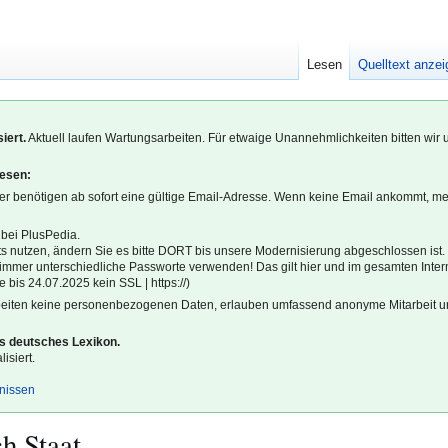
Lesen
Quelltext anze
iert.
Aktuell laufen Wartungsarbeiten. Für etwaige Unannehmlichkeiten bitten wir 
lesen:
r benötigen ab sofort eine gültige Email-Adresse. Wenn keine Email ankommt, m
 bei PlusPedia.
s nutzen, ändern Sie es bitte DORT bis unsere Modernisierung abgeschlossen ist.
l immer unterschiedliche Passworte verwenden! Das gilt hier und im gesamten Inter
 bis 24.07.2025 kein SSL | https://)
beiten keine personenbezogenen Daten, erlauben umfassend anonyme Mitarbeit un
es deutsches Lexikon.
isiert.
gnissen
h Staat