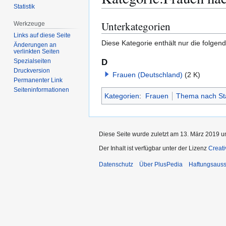
Statistik
Unterkategorien
Werkzeuge
Zur
Zur
Navigation
Suche
Links auf diese Seite
Diese Kategorie enthält nur die folgen
Änderungen an
springen
springen
verlinkten Seiten
D
Spezialseiten
Druckversion
Frauen (Deutschland)
(2 K)
Permanenter Link
Seiten­­informationen
Kategorien
:
Frauen
Thema nach St
Diese Seite wurde zuletzt am 13. März 2019 u
Der Inhalt ist verfügbar unter der Lizenz
Creat
Datenschutz
Über PlusPedia
Haftungsauss