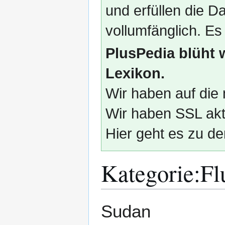
und erfüllen die
vollumfänglich. Es
PlusPedia blüht 
Lexikon.
Wir haben auf die 
Wir haben SSL akti
Hier geht es zu de
Kategorie
:
Fl
Zur
Zur
Sudan
Navigation
Suche
springen
springen