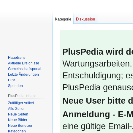
Kategorie
Diskussion
PlusPedia wird d
Hauptseite
Wartungsarbeiten.
Aktuelle Ereignisse
Gemeinschafts­portal
Entschuldigung; es
Letzte Änderungen
Hilfe
PlusPedia genauso
Spenden
PlusPedia Inhalte
Neue User bitte 
Zufälliger Artikel
Alle Seiten
Anmeldung - E-M
Neue Seiten
Neue Bilder
eine gültige Emai
Neue Benutzer
Kategorien