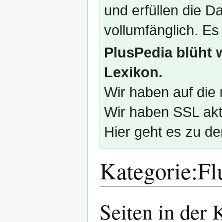
und erfüllen die
vollumfänglich. Es
PlusPedia blüht 
Lexikon.
Wir haben auf die 
Wir haben SSL akti
Hier geht es zu de
Kategorie
:
Fl
Seiten in der
Zur
Zur
Navigation
Suche