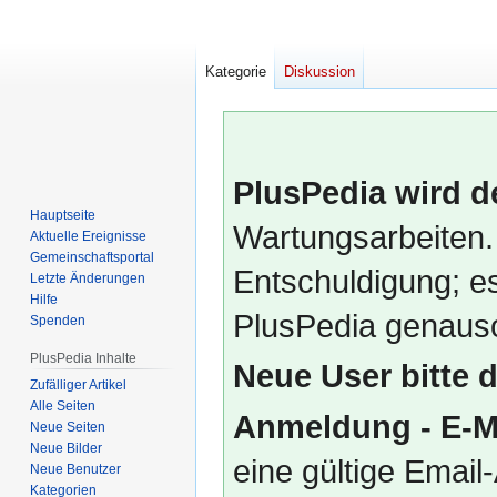
Kategorie
Diskussion
PlusPedia wird d
Hauptseite
Wartungsarbeiten.
Aktuelle Ereignisse
Gemeinschafts­portal
Entschuldigung; es
Letzte Änderungen
Hilfe
PlusPedia genauso
Spenden
PlusPedia Inhalte
Neue User bitte 
Zufälliger Artikel
Alle Seiten
Anmeldung - E-M
Neue Seiten
Neue Bilder
eine gültige Emai
Neue Benutzer
Kategorien