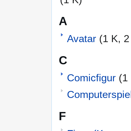
A
Avatar
(1 K, 2
C
Comicfigur
(1
Computerspiel
F