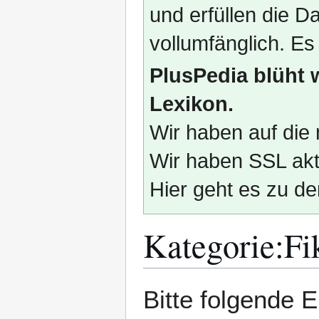
und erfüllen die
vollumfänglich. Es
PlusPedia blüht 
Lexikon.
Wir haben auf die 
Wir haben SSL akti
Hier geht es zu de
Kategorie
:
Fi
Zur
Zur
Bitte folgende
Navigation
Suche
springen
springen