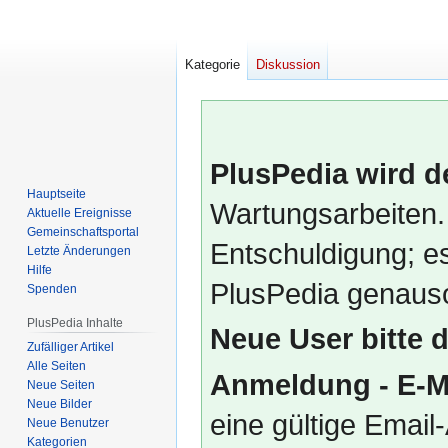
Kategorie
Diskussion
PlusPedia wird d
Hauptseite
Wartungsarbeiten.
Aktuelle Ereignisse
Gemeinschafts­portal
Entschuldigung; es
Letzte Änderungen
Hilfe
PlusPedia genauso
Spenden
PlusPedia Inhalte
Neue User bitte 
Zufälliger Artikel
Alle Seiten
Anmeldung - E-M
Neue Seiten
Neue Bilder
eine gültige Emai
Neue Benutzer
Kategorien