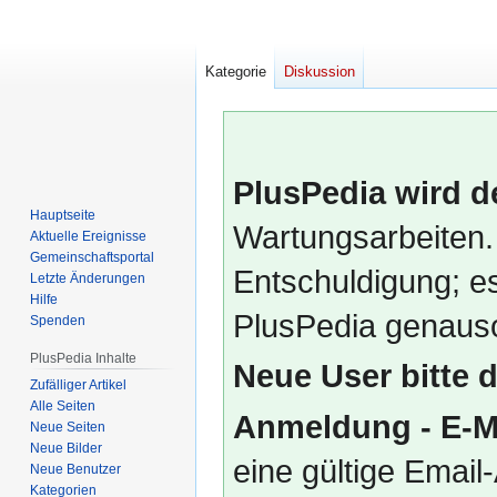
Kategorie
Diskussion
PlusPedia wird d
Hauptseite
Wartungsarbeiten.
Aktuelle Ereignisse
Gemeinschafts­portal
Entschuldigung; es
Letzte Änderungen
Hilfe
PlusPedia genauso
Spenden
PlusPedia Inhalte
Neue User bitte 
Zufälliger Artikel
Alle Seiten
Anmeldung - E-M
Neue Seiten
Neue Bilder
eine gültige Emai
Neue Benutzer
Kategorien