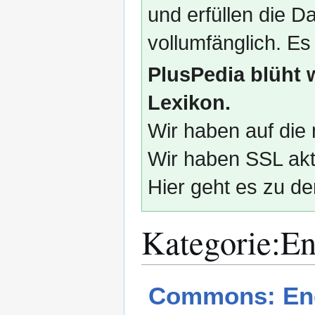
und erfüllen die
vollumfänglich. Es
PlusPedia blüht 
Lexikon.
Wir haben auf die 
Wir haben SSL akti
Hier geht es zu de
Kategorie
:
En
Zur
Zur
Commons: Ene
Navigation
Suche
springen
springen