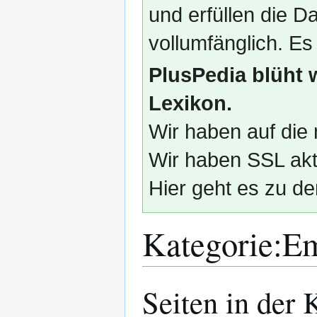
und erfüllen die
vollumfänglich. Es
PlusPedia blüht 
Lexikon.
Wir haben auf die 
Wir haben SSL akti
Hier geht es zu de
Kategorie
:
Em
Seiten in der
Zur
Zur
Navigation
Suche