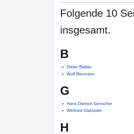
springen
springen
Folgende 10 Sei
insgesamt.
B
Dieter Biallas
Wolf Biermann
G
Hans-Dietrich Genscher
Winfried Glatzeder
H