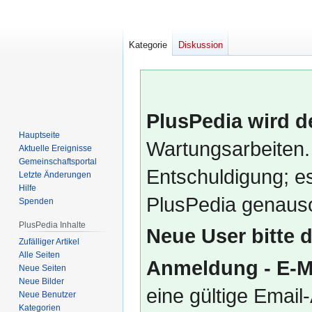
Kategorie
Diskussion
PlusPedia wird d
Hauptseite
Wartungsarbeiten.
Aktuelle Ereignisse
Gemeinschafts­portal
Entschuldigung; es
Letzte Änderungen
Hilfe
PlusPedia genauso
Spenden
PlusPedia Inhalte
Neue User bitte 
Zufälliger Artikel
Alle Seiten
Anmeldung - E-M
Neue Seiten
Neue Bilder
eine gültige Emai
Neue Benutzer
Kategorien