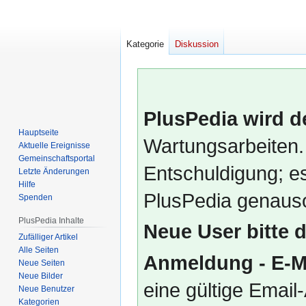
Kategorie
Diskussion
PlusPedia wird d
Hauptseite
Wartungsarbeiten.
Aktuelle Ereignisse
Gemeinschafts­portal
Entschuldigung; es
Letzte Änderungen
Hilfe
PlusPedia genauso
Spenden
PlusPedia Inhalte
Neue User bitte 
Zufälliger Artikel
Alle Seiten
Anmeldung - E-M
Neue Seiten
Neue Bilder
eine gültige Emai
Neue Benutzer
Kategorien