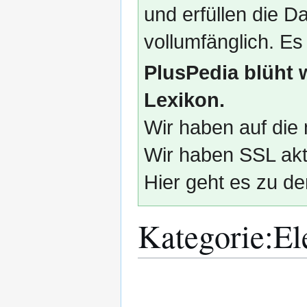
und erfüllen die
vollumfänglich. Es
PlusPedia blüht 
Lexikon.
Wir haben auf die 
Wir haben SSL akti
Hier geht es zu de
Kategorie
:
El
Zur
Zur
Navigation
Suche
springen
springen