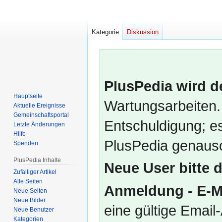
Kategorie
Diskussion
PlusPedia wird d
Hauptseite
Wartungsarbeiten.
Aktuelle Ereignisse
Gemeinschafts­portal
Entschuldigung; es
Letzte Änderungen
Hilfe
PlusPedia genauso
Spenden
PlusPedia Inhalte
Neue User bitte 
Zufälliger Artikel
Alle Seiten
Anmeldung - E-M
Neue Seiten
Neue Bilder
eine gültige Emai
Neue Benutzer
Kategorien