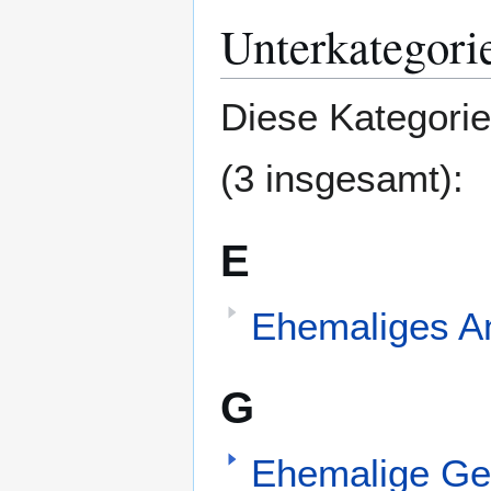
Unterkategori
Zur
Zur
Navigation
Suche
springen
springen
Diese Kategorie
(3 insgesamt):
E
Ehemaliges Am
G
Ehemalige Ge