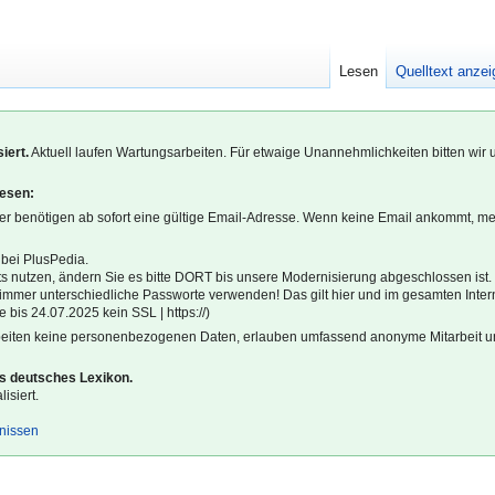
Lesen
Quelltext anze
iert.
Aktuell laufen Wartungsarbeiten. Für etwaige Unannehmlichkeiten bitten wir 
lesen:
r benötigen ab sofort eine gültige Email-Adresse. Wenn keine Email ankommt, m
 bei PlusPedia.
s nutzen, ändern Sie es bitte DORT bis unsere Modernisierung abgeschlossen ist.
l immer unterschiedliche Passworte verwenden! Das gilt hier und im gesamten Inter
 bis 24.07.2025 kein SSL | https://)
beiten keine personenbezogenen Daten, erlauben umfassend anonyme Mitarbeit un
es deutsches Lexikon.
isiert.
gnissen