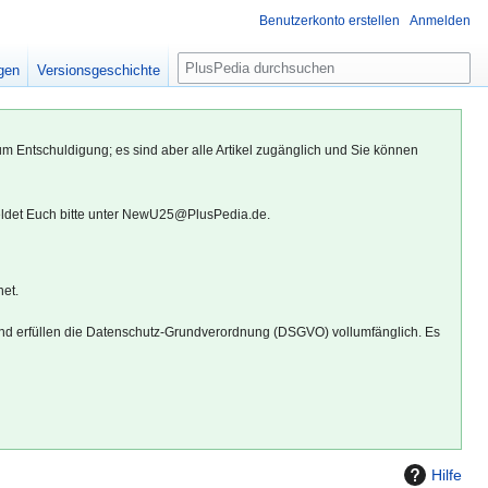
Benutzerkonto erstellen
Anmelden
S
igen
Versionsgeschichte
u
c
h
um Entschuldigung; es sind aber alle Artikel zugänglich und Sie können
e
eldet Euch bitte unter NewU25@PlusPedia.de.
net.
d erfüllen die Datenschutz-Grundverordnung (DSGVO) vollumfänglich. Es
Hilfe