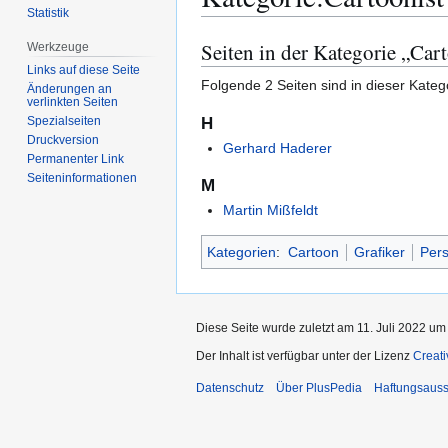
Statistik
Seiten in der Kategorie „Car
Werkzeuge
Zur
Zur
Navigation
Suche
Links auf diese Seite
Folgende 2 Seiten sind in dieser Kateg
Änderungen an
springen
springen
verlinkten Seiten
H
Spezialseiten
Druckversion
Gerhard Haderer
Permanenter Link
Seiten­­informationen
M
Martin Mißfeldt
Kategorien
:
Cartoon
Grafiker
Pers
Diese Seite wurde zuletzt am 11. Juli 2022 um
Der Inhalt ist verfügbar unter der Lizenz
Creat
Datenschutz
Über PlusPedia
Haftungsauss