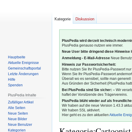
Kategorie
Diskussion
PlusPedia wird derzeit technisch modernis
PlusPedia genauso nutzen wie immer.
Neue User bitte dringend diese Hinweise 
Hauptseite
Anmeldung - E-Mail-Adresse
Neue Benutze
Aktuelle Ereignisse
Hinweis zur Passwortsicherheit:
Gemeinschafts­portal
Bitte nutzen Sie Ihr PlusPedia-Passwort nur
Letzte Änderungen
Wenn Sie Ihr PlusPedia-Passwort andernort
Überall wo es sensibel, sollte man generel
Hilfe
Aus Gründen der Sicherheit (PlusPedia hatte
Spenden
Bei PlusPedia sind Sie sicher: –
Wir verar
haftet der Vorsitzende des Trägervereins.
PlusPedia Inhalte
PlusPedia blüht wieder auf als freundlich
Zufälliger Artikel
Wir haben auf die neue Version 1.43.3 aktual
Alle Seiten
Wir haben SSL aktiviert.
Neue Seiten
Hier geht es zu den aktuellen
Aktuelle Erei
Neue Bilder
Neue Benutzer
Kategorie
:
Cartoonist
Kategorien