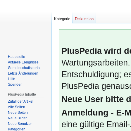
Kategorie
Diskussion
PlusPedia wird d
Hauptseite
Wartungsarbeiten.
Aktuelle Ereignisse
Gemeinschafts­portal
Entschuldigung; es
Letzte Änderungen
Hilfe
PlusPedia genauso
Spenden
PlusPedia Inhalte
Neue User bitte 
Zufälliger Artikel
Alle Seiten
Anmeldung - E-M
Neue Seiten
Neue Bilder
eine gültige Emai
Neue Benutzer
Kategorien