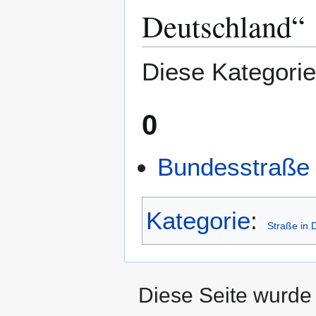
springen
springen
Deutschland“
Diese Kategorie 
0
Bundesstraße
Kategorie
:
Straße in 
Diese Seite wurde