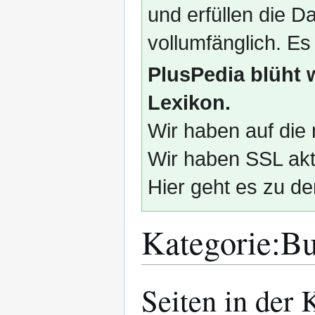
und erfüllen die
vollumfänglich. Es
PlusPedia blüht 
Lexikon.
Wir haben auf die 
Wir haben SSL akti
Hier geht es zu de
Kategorie
:
Bu
Seiten in der 
Zur
Zur
Navigation
Suche