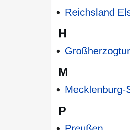
Reichsland El
H
Großherzogtu
M
Mecklenburg-St
P
Preußen