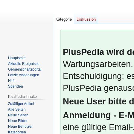
Kategorie
Diskussion
PlusPedia wird d
Hauptseite
Wartungsarbeiten.
Aktuelle Ereignisse
Gemeinschafts­portal
Entschuldigung; es
Letzte Änderungen
Hilfe
PlusPedia genauso
Spenden
PlusPedia Inhalte
Neue User bitte 
Zufälliger Artikel
Alle Seiten
Anmeldung - E-M
Neue Seiten
Neue Bilder
eine gültige Emai
Neue Benutzer
Kategorien