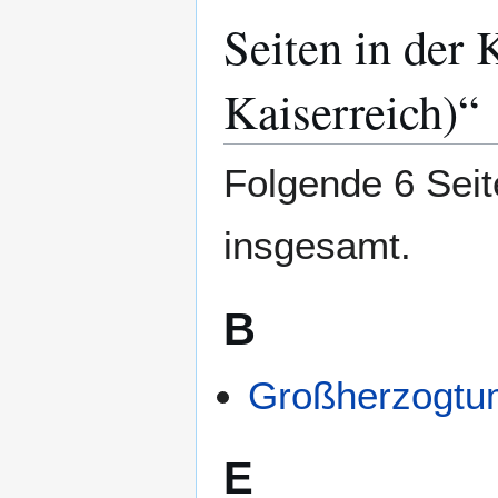
Seiten in der
Zur
Zur
Navigation
Suche
springen
springen
Kaiserreich)“
Folgende 6 Seit
insgesamt.
B
Großherzogtu
E