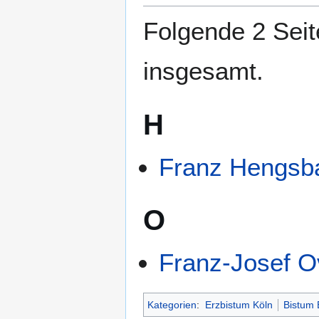
springen
springen
Folgende 2 Seit
insgesamt.
H
Franz Hengsb
O
Franz-Josef O
Kategorien
:
Erzbistum Köln
Bistum 