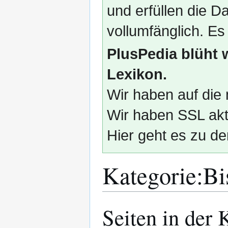
und erfüllen die
vollumfänglich. Es
PlusPedia blüht 
Lexikon.
Wir haben auf die 
Wir haben SSL akti
Hier geht es zu de
Kategorie
:
Bi
Seiten in der
Zur
Zur
Navigation
Suche