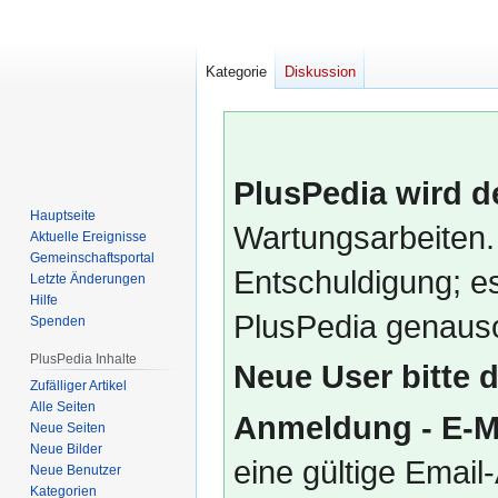
Kategorie
Diskussion
PlusPedia wird d
Hauptseite
Wartungsarbeiten.
Aktuelle Ereignisse
Gemeinschafts­portal
Entschuldigung; es
Letzte Änderungen
Hilfe
PlusPedia genauso
Spenden
PlusPedia Inhalte
Neue User bitte 
Zufälliger Artikel
Alle Seiten
Anmeldung - E-M
Neue Seiten
Neue Bilder
eine gültige Emai
Neue Benutzer
Kategorien