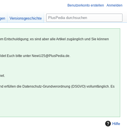
Benutzerkonto erstellen
Anmelden
S
igen
Versionsgeschichte
u
c
h
um Entschuldigung; es sind aber alle Artikel zugänglich und Sie können
e
eldet Euch bitte unter NewU25@PlusPedia.de.
net.
d erfüllen die Datenschutz-Grundverordnung (DSGVO) vollumfänglich. Es
Hilfe