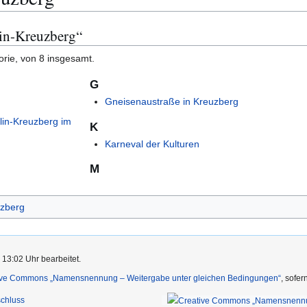
lin-Kreuzberg“
orie, von 8 insgesamt.
G
Gneisenaustraße in Kreuzberg
lin-Kreuzberg im
K
Karneval der Kulturen
M
uzberg
 13:02 Uhr bearbeitet.
ive Commons „Namensnennung – Weitergabe unter gleichen Bedingungen“
, sofe
chluss