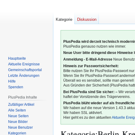
Kategorie
Diskussion
PlusPedia wird derzeit technisch modernis
PlusPedia genauso nutzen wie immer.
Neue User bitte dringend diese Hinweise 
Hauptseite
Anmeldung - E-Mail-Adresse
Neue Benutze
Aktuelle Ereignisse
Hinweis zur Passwortsicherheit:
Gemeinschafts­portal
Bitte nutzen Sie Ihr PlusPedia-Passwort nur
Letzte Änderungen
Wenn Sie Ihr PlusPedia-Passwort andernort
Überall wo es sensibel, sollte man generel
Hilfe
Aus Gründen der Sicherheit (PlusPedia hatte
Spenden
Bei PlusPedia sind Sie sicher: –
Wir verar
haftet der Vorsitzende des Trägervereins.
PlusPedia Inhalte
PlusPedia blüht wieder auf als freundlich
Zufälliger Artikel
Wir haben auf die neue Version 1.43.3 aktual
Alle Seiten
Wir haben SSL aktiviert.
Neue Seiten
Hier geht es zu den aktuellen
Aktuelle Erei
Neue Bilder
Neue Benutzer
Kategorie
:
Berlin-Kr
Kategorien