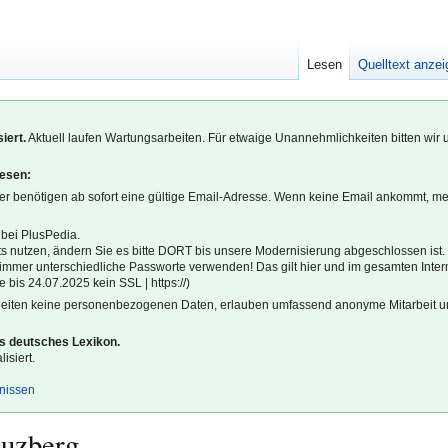
Lesen
Quelltext anze
iert.
Aktuell laufen Wartungsarbeiten. Für etwaige Unannehmlichkeiten bitten wir 
lesen:
r benötigen ab sofort eine gültige Email-Adresse. Wenn keine Email ankommt, m
 bei PlusPedia.
s nutzen, ändern Sie es bitte DORT bis unsere Modernisierung abgeschlossen ist.
l immer unterschiedliche Passworte verwenden! Das gilt hier und im gesamten Inter
 bis 24.07.2025 kein SSL | https://)
beiten keine personenbezogenen Daten, erlauben umfassend anonyme Mitarbeit un
es deutsches Lexikon.
isiert.
gnissen
euzberg