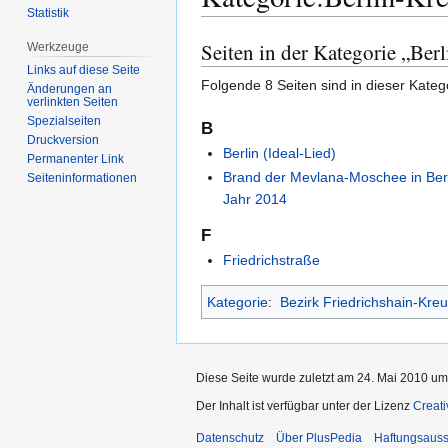
Statistik
Seiten in der Kategorie „Ber
Werkzeuge
Zur
Zur
Navigation
Suche
Links auf diese Seite
Folgende 8 Seiten sind in dieser Kateg
Änderungen an
springen
springen
verlinkten Seiten
Spezialseiten
B
Druckversion
Berlin (Ideal-Lied)
Permanenter Link
Brand der Mevlana-Moschee in Ber
Seiten­­informationen
Jahr 2014
F
Friedrichstraße
Kategorie
:
Bezirk Friedrichshain-Kre
Diese Seite wurde zuletzt am 24. Mai 2010 um
Der Inhalt ist verfügbar unter der Lizenz
Creat
Datenschutz
Über PlusPedia
Haftungsauss