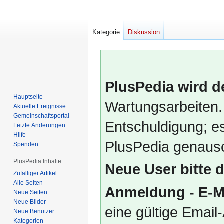
Kategorie
Diskussion
PlusPedia wird d
Hauptseite
Wartungsarbeiten.
Aktuelle Ereignisse
Gemeinschafts­portal
Entschuldigung; es
Letzte Änderungen
Hilfe
PlusPedia genauso
Spenden
PlusPedia Inhalte
Neue User bitte 
Zufälliger Artikel
Alle Seiten
Anmeldung - E-M
Neue Seiten
Neue Bilder
eine gültige Emai
Neue Benutzer
Kategorien