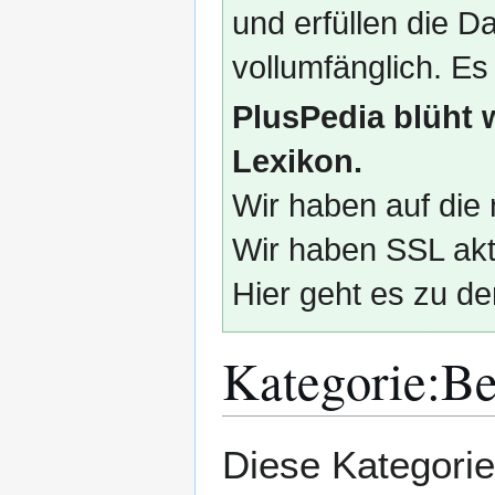
und erfüllen die
vollumfänglich. Es
PlusPedia blüht 
Lexikon.
Wir haben auf die 
Wir haben SSL akti
Hier geht es zu de
Kategorie
:
Be
Zur
Zur
Diese Kategorie
Navigation
Suche
springen
springen