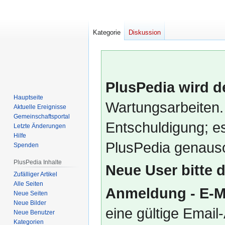
Kategorie
Diskussion
PlusPedia wird d
Hauptseite
Wartungsarbeiten.
Aktuelle Ereignisse
Gemeinschafts­portal
Entschuldigung; es
Letzte Änderungen
Hilfe
PlusPedia genauso
Spenden
PlusPedia Inhalte
Neue User bitte 
Zufälliger Artikel
Alle Seiten
Anmeldung - E-M
Neue Seiten
Neue Bilder
eine gültige Emai
Neue Benutzer
Kategorien