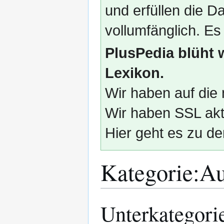
und erfüllen die
vollumfänglich. Es
PlusPedia blüht 
Lexikon.
Wir haben auf die 
Wir haben SSL akti
Hier geht es zu de
Kategorie
:
Au
Unterkategori
Zur
Zur
Navigation
Suche