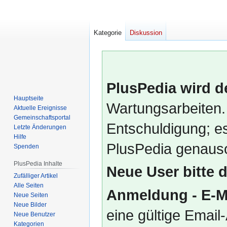
Kategorie
Diskussion
PlusPedia wird d
Hauptseite
Wartungsarbeiten.
Aktuelle Ereignisse
Gemeinschafts­portal
Entschuldigung; es
Letzte Änderungen
Hilfe
PlusPedia genauso
Spenden
PlusPedia Inhalte
Neue User bitte 
Zufälliger Artikel
Alle Seiten
Anmeldung - E-M
Neue Seiten
Neue Bilder
eine gültige Emai
Neue Benutzer
Kategorien