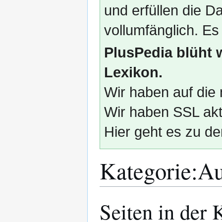
und erfüllen die
vollumfänglich. Es
PlusPedia blüht 
Lexikon.
Wir haben auf die 
Wir haben SSL akti
Hier geht es zu de
Kategorie
:
Au
Seiten in der 
Zur
Zur
Navigation
Suche