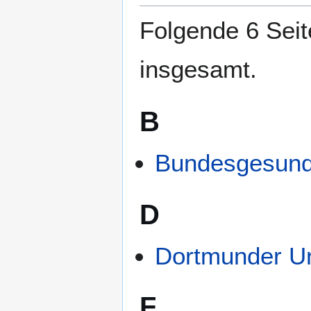
springen
springen
Folgende 6 Seit
insgesamt.
B
Bundesgesund
D
Dortmunder Un
F