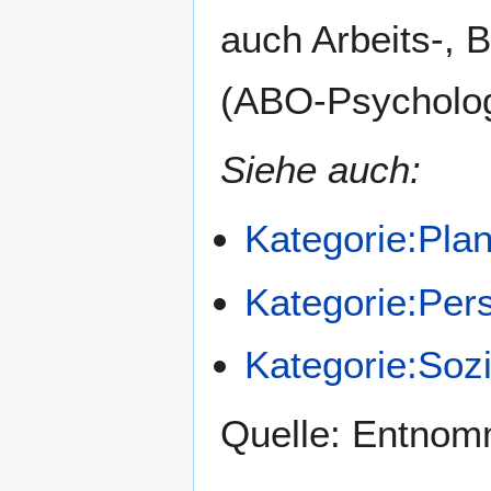
Zur
Zur
auch Arbeits-, 
Navigation
Suche
springen
springen
(ABO-Psycholog
Siehe auch:
Kategorie:Pla
Kategorie:Per
Kategorie:Sozi
Quelle: Entno