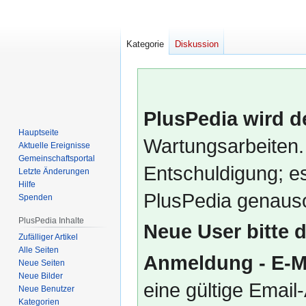
Kategorie
Diskussion
PlusPedia wird d
Hauptseite
Wartungsarbeiten.
Aktuelle Ereignisse
Gemeinschafts­portal
Entschuldigung; es
Letzte Änderungen
Hilfe
PlusPedia genauso
Spenden
PlusPedia Inhalte
Neue User bitte 
Zufälliger Artikel
Alle Seiten
Anmeldung - E-M
Neue Seiten
Neue Bilder
eine gültige Emai
Neue Benutzer
Kategorien