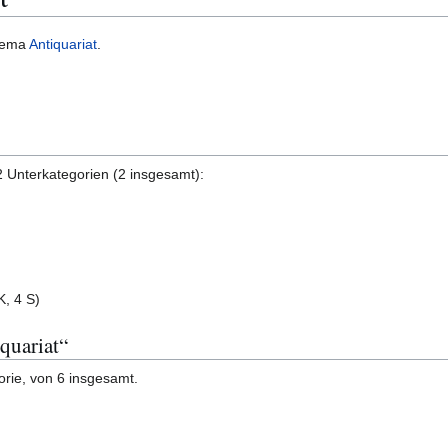
Thema
Antiquariat
.
2 Unterkategorien (2 insgesamt):
K, 4 S)
quariat“
orie, von 6 insgesamt.