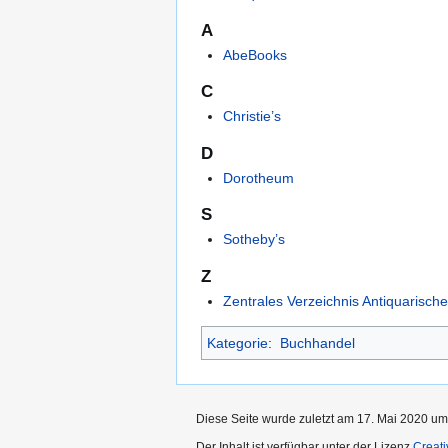
A
AbeBooks
C
Christie’s
D
Dorotheum
S
Sotheby’s
Z
Zentrales Verzeichnis Antiquarisch
Kategorie
:
Buchhandel
Diese Seite wurde zuletzt am 17. Mai 2020 um
Der Inhalt ist verfügbar unter der Lizenz
Creat