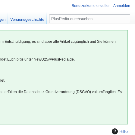
Benutzerkonto erstellen
Anmelden
S
igen
Versionsgeschichte
u
c
h
um Entschuldigung; es sind aber alle Artikel zugänglich und Sie können
e
eldet Euch bitte unter NewU25@PlusPedia.de.
net.
d erfüllen die Datenschutz-Grundverordnung (DSGVO) vollumfänglich. Es
Hilfe