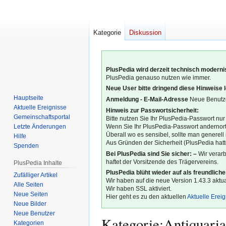
Kategorie
Diskussion
PlusPedia wird derzeit technisch modernis
PlusPedia genauso nutzen wie immer.
Neue User bitte dringend diese Hinweise 
Hauptseite
Anmeldung - E-Mail-Adresse
Neue Benutze
Aktuelle Ereignisse
Hinweis zur Passwortsicherheit:
Gemeinschafts­portal
Bitte nutzen Sie Ihr PlusPedia-Passwort nur
Letzte Änderungen
Wenn Sie Ihr PlusPedia-Passwort andernort
Überall wo es sensibel, sollte man generel
Hilfe
Aus Gründen der Sicherheit (PlusPedia hatte
Spenden
Bei PlusPedia sind Sie sicher: –
Wir verar
haftet der Vorsitzende des Trägervereins.
PlusPedia Inhalte
PlusPedia blüht wieder auf als freundlich
Zufälliger Artikel
Wir haben auf die neue Version 1.43.3 aktual
Alle Seiten
Wir haben SSL aktiviert.
Neue Seiten
Hier geht es zu den aktuellen
Aktuelle Erei
Neue Bilder
Neue Benutzer
Kategorie
:
Antiquaria
Kategorien