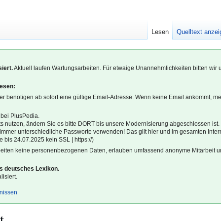
Lesen
Quelltext anze
iert.
Aktuell laufen Wartungsarbeiten. Für etwaige Unannehmlichkeiten bitten wir 
lesen:
r benötigen ab sofort eine gültige Email-Adresse. Wenn keine Email ankommt, m
 bei PlusPedia.
s nutzen, ändern Sie es bitte DORT bis unsere Modernisierung abgeschlossen ist.
l immer unterschiedliche Passworte verwenden! Das gilt hier und im gesamten Inter
 bis 24.07.2025 kein SSL | https://)
beiten keine personenbezogenen Daten, erlauben umfassend anonyme Mitarbeit un
es deutsches Lexikon.
isiert.
gnissen
t