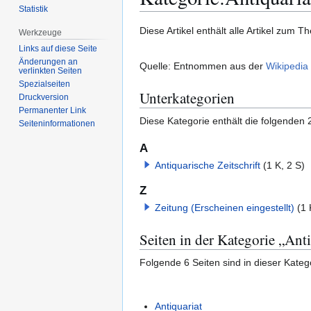
Statistik
Zur
Zur
Diese Artikel enthält alle Artikel zum 
Werkzeuge
Navigation
Suche
Links auf diese Seite
springen
springen
Änderungen an
Quelle: Entnommen aus der
Wikipedia
verlinkten Seiten
Spezialseiten
Unterkategorien
Druckversion
Permanenter Link
Diese Kategorie enthält die folgenden 
Seiten­­informationen
A
Antiquarische Zeitschrift
(1 K, 2 S)
Z
Zeitung (Erscheinen eingestellt)
(1 
Seiten in der Kategorie „Anti
Folgende 6 Seiten sind in dieser Kateg
Antiquariat