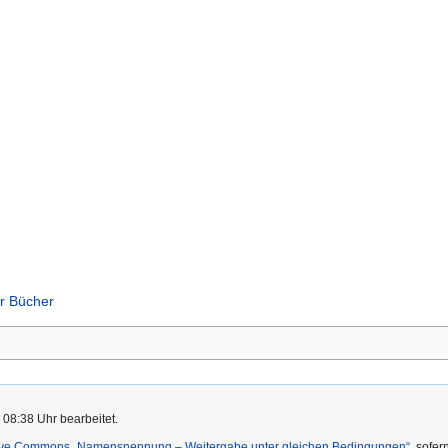
er Bücher
 08:38 Uhr bearbeitet.
ive Commons „Namensnennung – Weitergabe unter gleichen Bedingungen“
, sofe