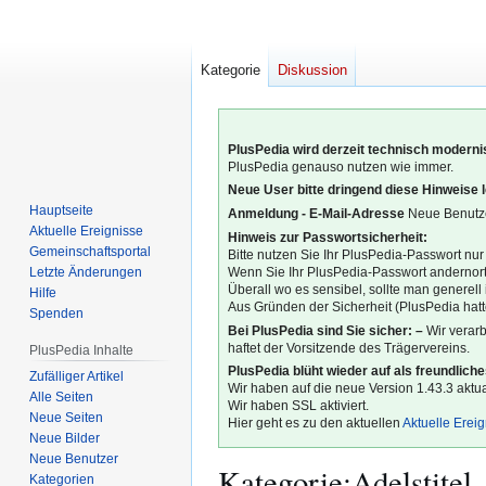
Kategorie
Diskussion
PlusPedia wird derzeit technisch modernis
PlusPedia genauso nutzen wie immer.
Neue User bitte dringend diese Hinweise 
Hauptseite
Anmeldung - E-Mail-Adresse
Neue Benutze
Aktuelle Ereignisse
Hinweis zur Passwortsicherheit:
Gemeinschafts­portal
Bitte nutzen Sie Ihr PlusPedia-Passwort nur
Letzte Änderungen
Wenn Sie Ihr PlusPedia-Passwort andernort
Überall wo es sensibel, sollte man generel
Hilfe
Aus Gründen der Sicherheit (PlusPedia hatte
Spenden
Bei PlusPedia sind Sie sicher: –
Wir verar
haftet der Vorsitzende des Trägervereins.
PlusPedia Inhalte
PlusPedia blüht wieder auf als freundlich
Zufälliger Artikel
Wir haben auf die neue Version 1.43.3 aktual
Alle Seiten
Wir haben SSL aktiviert.
Neue Seiten
Hier geht es zu den aktuellen
Aktuelle Erei
Neue Bilder
Neue Benutzer
Kategorie
:
Adelstitel
Kategorien