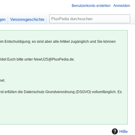
Benutzerkonto erstellen
Anmelden
S
igen
Versionsgeschichte
u
c
h
um Entschuldigung; es sind aber alle Artikel zugänglich und Sie können
e
eldet Euch bitte unter NewU25@PlusPedia.de.
net.
d erfüllen die Datenschutz-Grundverordnung (DSGVO) vollumfänglich. Es
Hilfe