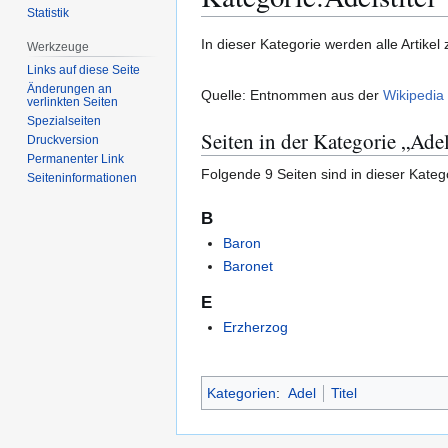
Statistik
Zur
Zur
In dieser Kategorie werden alle Artikel
Werkzeuge
Navigation
Suche
Links auf diese Seite
springen
springen
Änderungen an
Quelle: Entnommen aus der
Wikipedia
verlinkten Seiten
Spezialseiten
Seiten in der Kategorie „Adel
Druckversion
Permanenter Link
Folgende 9 Seiten sind in dieser Kateg
Seiten­­informationen
B
Baron
Baronet
E
Erzherzog
Kategorien
:
Adel
Titel