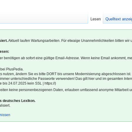
Lesen
Quelltext anze
iert.
Aktuell laufen Wartungsarbeiten. Für etwaige Unannehmlichkeiten bitten wir 
lesen:
r benötigen ab sofort eine gültige Email-Adresse. Wenn keine Email ankommt, m
 bei PlusPedia.
s nutzen, ändern Sie es bitte DORT bis unsere Modernisierung abgeschlossen ist.
l immer unterschiedliche Passworte verwenden! Das gilt hier und im gesamten Inter
 bis 24.07.2025 kein SSL | https://)
beiten keine personenbezogenen Daten, erlauben umfassend anonyme Mitarbeit un
es deutsches Lexikon.
isiert.
gnissen