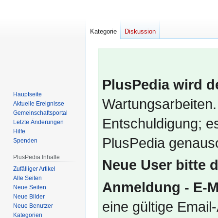
Kategorie
Diskussion
PlusPedia wird d
Hauptseite
Wartungsarbeiten.
Aktuelle Ereignisse
Gemeinschafts­portal
Entschuldigung; es
Letzte Änderungen
Hilfe
PlusPedia genauso
Spenden
PlusPedia Inhalte
Neue User bitte 
Zufälliger Artikel
Alle Seiten
Anmeldung - E-M
Neue Seiten
Neue Bilder
eine gültige Emai
Neue Benutzer
Kategorien