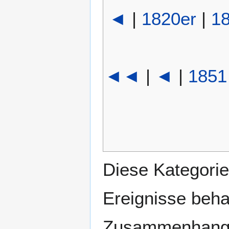
◄
|
1820er
|
1
◄◄
|
◄
|
1851
Diese Kategorie
Ereignisse beh
Zusammenhang 