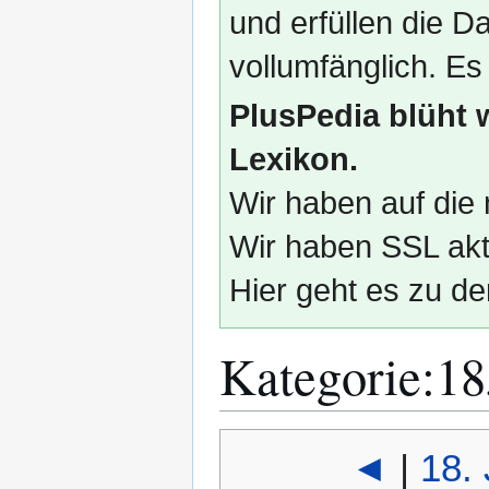
und erfüllen die
vollumfänglich. Es
PlusPedia blüht 
Lexikon.
Wir haben auf die 
Wir haben SSL akti
Hier geht es zu de
Kategorie
:
18
Zur
Zur
◄
|
18. 
Navigation
Suche
springen
springen