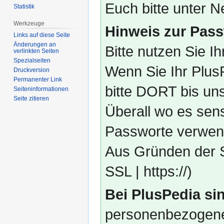
Euch bitte unter
Statistik
Werkzeuge
Hinweis zur Pass
Links auf diese Seite
Änderungen an
Bitte nutzen Sie I
verlinkten Seiten
Spezialseiten
Wenn Sie Ihr Plus
Druckversion
Permanenter Link
bitte DORT bis un
Seiten­­informationen
Seite zitieren
Überall wo es sens
Passworte verwend
Aus Gründen der S
SSL | https://)
Bei PlusPedia sin
personenbezogene