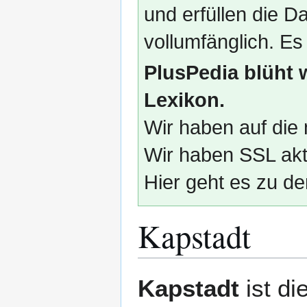
und erfüllen die
vollumfänglich. Es
PlusPedia blüht 
Lexikon.
Wir haben auf die 
Wir haben SSL akti
Hier geht es zu de
Kapstadt
Zur
Zur
Kapstadt
ist di
Navigation
Suche
springen
springen