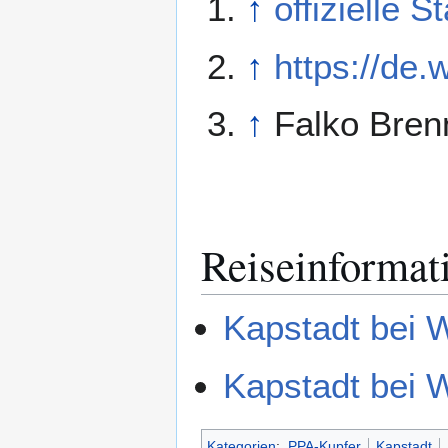
↑
offizielle 
↑
https://de.
↑
Falko Bren
Reiseinformat
Kapstadt bei 
Kapstadt bei W
Kategorien
:
PPA-Kupfer
Kapstadt