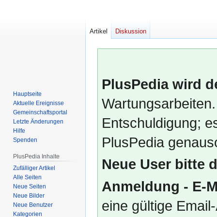
Artikel
Diskussion
PlusPedia wird d
Hauptseite
Wartungsarbeiten.
Aktuelle Ereignisse
Gemeinschafts­portal
Entschuldigung; es
Letzte Änderungen
Hilfe
PlusPedia genauso
Spenden
PlusPedia Inhalte
Neue User bitte 
Zufälliger Artikel
Alle Seiten
Anmeldung - E-M
Neue Seiten
Neue Bilder
eine gültige Emai
Neue Benutzer
Kategorien