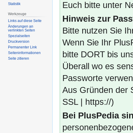
Euch bitte unter
Statistik
Werkzeuge
Hinweis zur Pass
Links auf diese Seite
Änderungen an
Bitte nutzen Sie I
verlinkten Seiten
Spezialseiten
Wenn Sie Ihr Plus
Druckversion
Permanenter Link
bitte DORT bis un
Seiten­­informationen
Seite zitieren
Überall wo es sens
Passworte verwend
Aus Gründen der S
SSL | https://)
Bei PlusPedia sin
personenbezogene