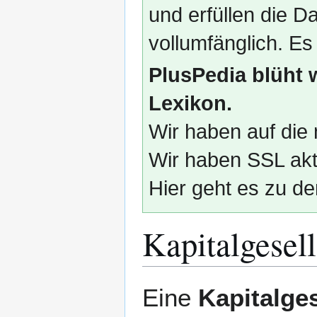
und erfüllen die
vollumfänglich. Es
PlusPedia blüht 
Lexikon.
Wir haben auf die 
Wir haben SSL akti
Hier geht es zu de
Kapitalgesell
Zur
Zur
Eine
Kapitalges
Navigation
Suche
springen
springen