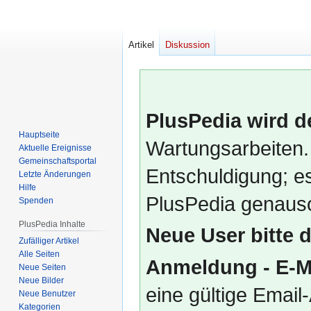
Artikel
Diskussion
PlusPedia wird d
Hauptseite
Wartungsarbeiten.
Aktuelle Ereignisse
Gemeinschafts­portal
Entschuldigung; es
Letzte Änderungen
Hilfe
PlusPedia genauso
Spenden
PlusPedia Inhalte
Neue User bitte 
Zufälliger Artikel
Alle Seiten
Anmeldung - E-M
Neue Seiten
Neue Bilder
eine gültige Emai
Neue Benutzer
Kategorien