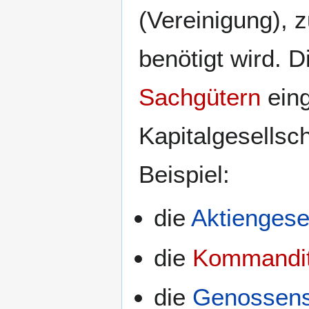
(Vereinigung), 
benötigt wird. 
Sachgütern
eing
Kapitalgesellsc
Beispiel:
die
Aktiengese
die
Kommanditg
die
Genossens