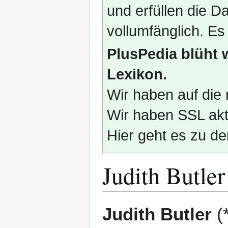
und erfüllen die
vollumfänglich. Es
PlusPedia blüht 
Lexikon.
Wir haben auf die 
Wir haben SSL akti
Hier geht es zu de
Judith Butler
Zur
Zur
Judith Butler
(
Navigation
Suche
springen
springen