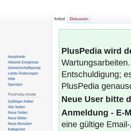
Artikel
Diskussion
PlusPedia wird d
Hauptseite
Wartungsarbeiten.
Aktuelle Ereignisse
Gemeinschafts­portal
Entschuldigung; es
Letzte Änderungen
Hilfe
PlusPedia genauso
Spenden
PlusPedia Inhalte
Neue User bitte 
Zufälliger Artikel
Alle Seiten
Anmeldung - E-M
Neue Seiten
Neue Bilder
eine gültige Emai
Neue Benutzer
Kategorien