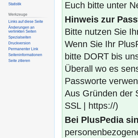
Euch bitte unter
Statistik
Werkzeuge
Hinweis zur Pass
Links auf diese Seite
Änderungen an
Bitte nutzen Sie I
verlinkten Seiten
Spezialseiten
Wenn Sie Ihr Plus
Druckversion
Permanenter Link
bitte DORT bis un
Seiten­­informationen
Seite zitieren
Überall wo es sens
Passworte verwend
Aus Gründen der S
SSL | https://)
Bei PlusPedia sin
personenbezogene