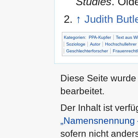
Studies
. Old
↑
Judith Butl
Kategorien
:
PPA-Kupfer
Text aus W
Soziologe
Autor
Hochschullehrer
Geschlechterforscher
Frauenrechtl
Diese Seite wurde
bearbeitet.
Der Inhalt ist verf
„Namensnennung –
sofern nicht ande