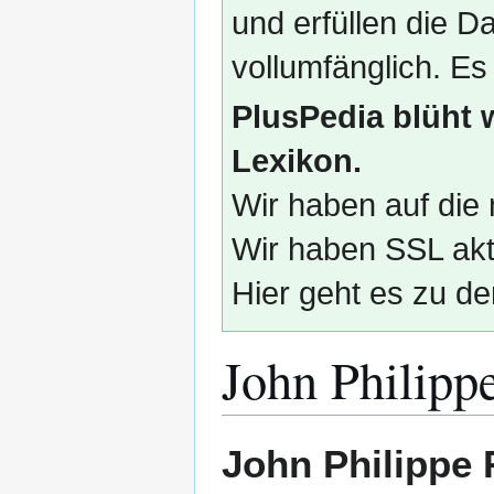
und erfüllen die
vollumfänglich. Es
PlusPedia blüht 
Lexikon.
Wir haben auf die 
Wir haben SSL akti
Hier geht es zu de
John Philipp
Zur
Zur
John Philippe
Navigation
Suche
springen
springen