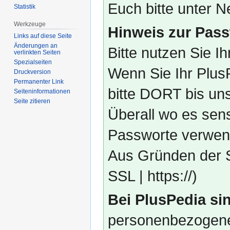
Euch bitte unter
Statistik
Werkzeuge
Hinweis zur Pass
Links auf diese Seite
Änderungen an
Bitte nutzen Sie I
verlinkten Seiten
Spezialseiten
Wenn Sie Ihr Plus
Druckversion
Permanenter Link
bitte DORT bis un
Seiten­­informationen
Seite zitieren
Überall wo es sens
Passworte verwend
Aus Gründen der S
SSL | https://)
Bei PlusPedia sin
personenbezogene