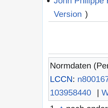
John Philippe
Version
)
Normdaten (Pe
LCCN
:
n80016
103958440
|
W