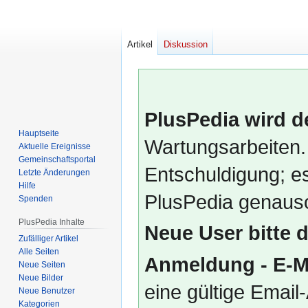
Artikel
Diskussion
PlusPedia wird d
Hauptseite
Wartungsarbeiten.
Aktuelle Ereignisse
Gemeinschafts­portal
Entschuldigung; es
Letzte Änderungen
Hilfe
PlusPedia genauso
Spenden
PlusPedia Inhalte
Neue User bitte 
Zufälliger Artikel
Alle Seiten
Anmeldung - E-M
Neue Seiten
Neue Bilder
eine gültige Emai
Neue Benutzer
Kategorien