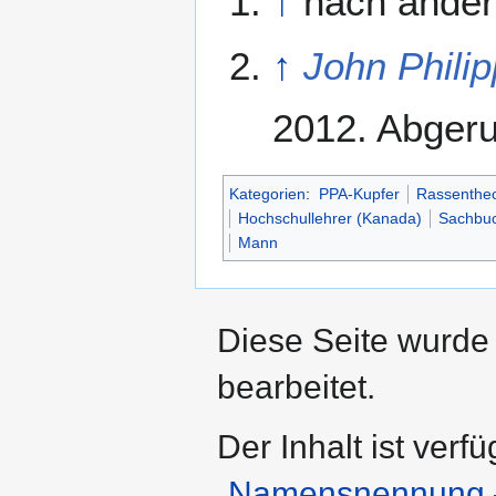
↑
nach ande
↑
John Phili
2012
. Abger
Kategorien
:
PPA-Kupfer
Rassentheo
Hochschullehrer (Kanada)
Sachbuc
Mann
Diese Seite wurde
bearbeitet.
Der Inhalt ist verf
„Namensnennung –