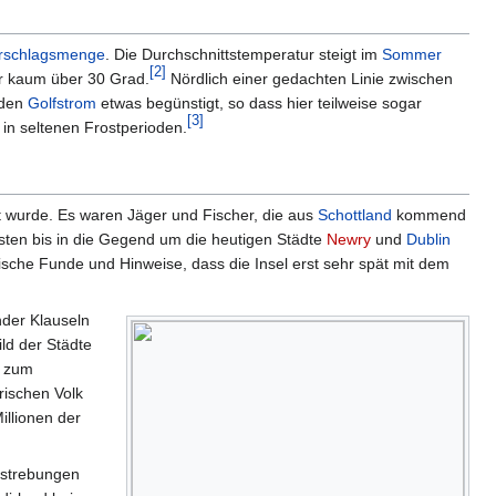
rschlagsmenge
. Die Durchschnittstemperatur steigt im
Sommer
[
2
]
ur kaum über 30 Grad.
Nördlich einer gedachten Linie zwischen
 den
Golfstrom
etwas begünstigt, so dass hier teilweise sogar
[
3
]
in seltenen Frostperioden.
 wurde. Es waren Jäger und Fischer, die aus
Schottland
kommend
sten bis in die Gegend um die heutigen Städte
Newry
und
Dublin
ische Funde und Hinweise, dass die Insel erst sehr spät mit dem
nder Klauseln
ld der Städte
d zum
rischen Volk
illionen der
estrebungen