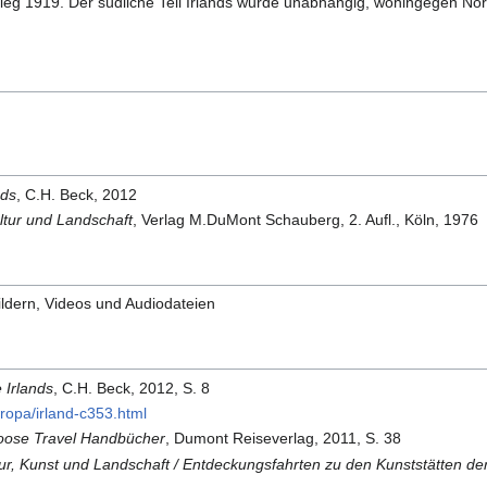
ieg 1919. Der südliche Teil Irlands wurde unabhängig, wohingegen Nor
nds
, C.H. Beck, 2012
ultur und Landschaft
, Verlag M.DuMont Schauberg, 2. Aufl., Köln, 1976
dern, Videos und Audiodateien
 Irlands
, C.H. Beck, 2012, S. 8
uropa/irland-c353.html
 Loose Travel Handbücher
, Dumont Reiseverlag, 2011, S. 38
ltur, Kunst und Landschaft / Entdeckungsfahrten zu den Kunststätten de