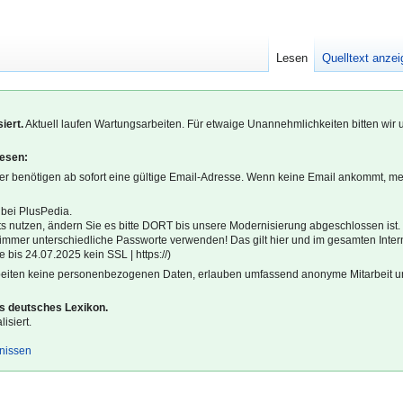
Lesen
Quelltext anze
iert.
Aktuell laufen Wartungsarbeiten. Für etwaige Unannehmlichkeiten bitten wir 
lesen:
r benötigen ab sofort eine gültige Email-Adresse. Wenn keine Email ankommt, m
 bei PlusPedia.
s nutzen, ändern Sie es bitte DORT bis unsere Modernisierung abgeschlossen ist.
l immer unterschiedliche Passworte verwenden! Das gilt hier und im gesamten Inter
 bis 24.07.2025 kein SSL | https://)
beiten keine personenbezogenen Daten, erlauben umfassend anonyme Mitarbeit un
es deutsches Lexikon.
isiert.
gnissen