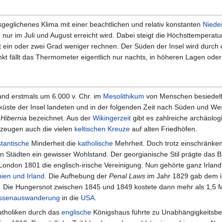
sgeglichenes Klima mit einer beachtlichen und relativ konstanten
Niede
 nur im Juli und August erreicht wird. Dabei steigt die Höchsttemperat
 ein oder zwei Grad weniger rechnen. Der Süden der Insel wird durch
t fällt das Thermometer eigentlich nur nachts, in höheren Lagen oder 
and erstmals um 6.000 v. Chr. im
Mesolithikum
von Menschen besiedelt
küste der Insel landeten und in der folgenden Zeit nach Süden und We
s
Hibernia
bezeichnet. Aus der
Wikingerzeit
gibt es zahlreiche archäolog
zeugen auch die vielen
keltischen Kreuze
auf alten Friedhöfen.
stantische
Minderheit die
katholische
Mehrheit. Doch trotz einschränke
n Städten ein gewisser Wohlstand. Der georgianische Stil prägte das Bi
ondon 1801 die englisch-irische Vereinigung. Nun gehörte ganz Irlan
ien und Irland
. Die Aufhebung der
Penal Laws
im Jahr 1829 gab dem i
. Die Hungersnot zwischen 1845 und 1849 kostete dann mehr als 1,5 M
ssenauswanderung
in die
USA
.
Katholiken durch das
englische
Königshaus führte zu Unabhängigkeitsb