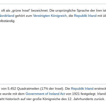
d oft als „grüne Insel“ bezeichnet. Die ursprüngliche Sprache der Iren is
Nordirland
gehört zum
Vereinigten Königreich
, die
Republik Irland
mit ü
elbständig.
 von 5.452 Quadratmeilen (17% der Insel). Die
Republik Irland
erstrec
ge wurde mit dem
Government of Ireland Act
von 1921 festgelegt. Irland
geht historisch auf vier große Königreiche des 12. Jahrhunderts zurück.