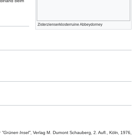
dirland beim
Zisterzienserklosterruine Abbeydorney
r "Grünen Insel"
, Verlag M. Dumont Schauberg, 2. Aufl., Köln, 1976,