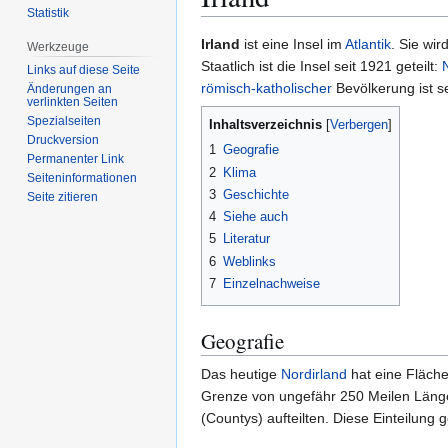
Statistik
Zur
Zur
Irland
ist eine Insel im
Atlantik
. Sie wir
Werkzeuge
Navigation
Suche
Staatlich ist die Insel seit 1921 geteilt:
Links auf diese Seite
springen
springen
römisch-katholischer
Bevölkerung ist s
Änderungen an
verlinkten Seiten
Spezialseiten
Inhaltsverzeichnis
Druckversion
1
Geografie
Permanenter Link
2
Klima
Seiten­­informationen
3
Geschichte
Seite zitieren
4
Siehe auch
5
Literatur
6
Weblinks
7
Einzelnachweise
Geografie
Das heutige
Nordirland
hat eine Fläche
Grenze von ungefähr 250 Meilen Län
(Countys) aufteilten. Diese Einteilung 