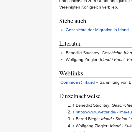
und schließlich zum Unabhängigkeitskr
Vereinigten Königreich verblieb.
Siehe auch
Geschichte der Migration in Irland
Literatur
Benedikt Stuchtey:
Geschichte Irla
Wolfgang Ziegler:
Irland / Kunst, K
Weblinks
Commons: Irland
– Sammlung von Bil
Einzelnachweise
↑
Benedikt Stuchtey:
Geschichte
↑
https://www.wetter.de/klima/e
↑
Bernd Biege:
Irland / Stefan
↑
Wolfgang Ziegler:
Irland - Ku