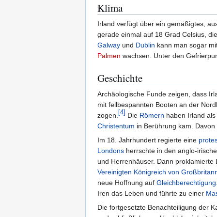
Klima
Irland verfügt über ein gemäßigtes, au
gerade einmal auf 18 Grad Celsius, die
Galway
und
Dublin
kann man sogar mit
Palmen
wachsen. Unter den Gefrierpunk
Geschichte
Archäologische Funde zeigen, dass Irl
mit fellbespannten Booten an der Nord
[
4
]
zogen.
Die
Römern
haben Irland al
Christentum
in Berührung kam. Davon 
Im 18. Jahrhundert regierte eine
prote
Londons
herrschte in den anglo-irische
und Herrenhäuser. Dann proklamierte L
Vereinigten Königreich von Großbritann
neue Hoffnung auf
Gleichberechtigung
Iren das Leben und führte zu einer
Ma
Die fortgesetzte Benachteiligung der 