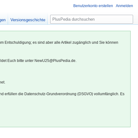
Benutzerkonto erstellen
Anmelden
S
igen
Versionsgeschichte
u
c
h
um Entschuldigung; es sind aber alle Artikel zugänglich und Sie können
e
eldet Euch bitte unter NewU25@PlusPedia.de.
net.
d erfüllen die Datenschutz-Grundverordnung (DSGVO) vollumfänglich. Es