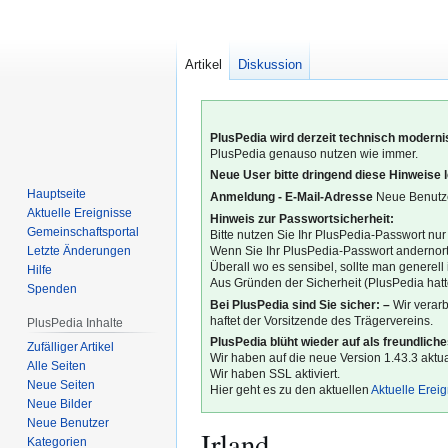
Artikel
Diskussion
PlusPedia wird derzeit technisch modernis
PlusPedia genauso nutzen wie immer.
Neue User bitte dringend diese Hinweise 
Hauptseite
Anmeldung - E-Mail-Adresse
Neue Benutze
Aktuelle Ereignisse
Hinweis zur Passwortsicherheit:
Gemeinschafts­portal
Bitte nutzen Sie Ihr PlusPedia-Passwort nur
Letzte Änderungen
Wenn Sie Ihr PlusPedia-Passwort andernort
Überall wo es sensibel, sollte man generel
Hilfe
Aus Gründen der Sicherheit (PlusPedia hatte
Spenden
Bei PlusPedia sind Sie sicher: –
Wir verar
haftet der Vorsitzende des Trägervereins.
PlusPedia Inhalte
PlusPedia blüht wieder auf als freundlich
Zufälliger Artikel
Wir haben auf die neue Version 1.43.3 aktual
Alle Seiten
Wir haben SSL aktiviert.
Neue Seiten
Hier geht es zu den aktuellen
Aktuelle Erei
Neue Bilder
Neue Benutzer
Irland
Kategorien