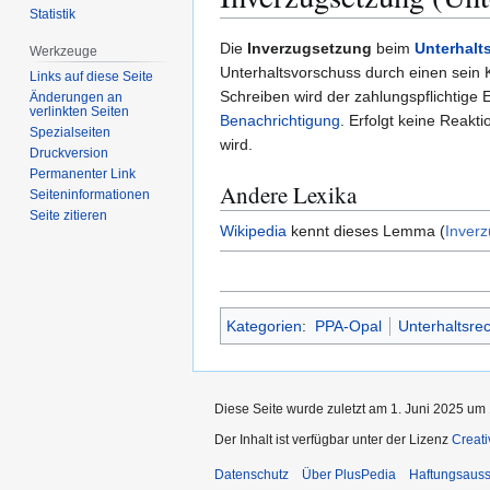
Statistik
Zur
Zur
Die
Inverzugsetzung
beim
Unterhalt
Werkzeuge
Navigation
Suche
Unterhaltsvorschuss durch einen sein K
Links auf diese Seite
springen
springen
Schreiben wird der zahlungspflichtige E
Änderungen an
verlinkten Seiten
Benachrichtigung
. Erfolgt keine Reakt
Spezialseiten
wird.
Druckversion
Permanenter Link
Andere Lexika
Seiten­­informationen
Seite zitieren
Wikipedia
kennt dieses Lemma (
Inverz
Kategorien
:
PPA-Opal
Unterhaltsrec
Diese Seite wurde zuletzt am 1. Juni 2025 um 
Der Inhalt ist verfügbar unter der Lizenz
Creat
Datenschutz
Über PlusPedia
Haftungsauss