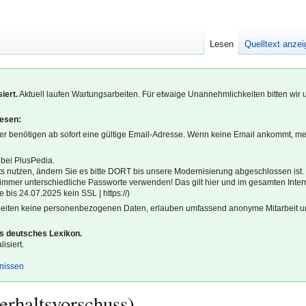
Lesen
Quelltext anze
iert.
Aktuell laufen Wartungsarbeiten. Für etwaige Unannehmlichkeiten bitten wir 
lesen:
r benötigen ab sofort eine gültige Email-Adresse. Wenn keine Email ankommt, m
 bei PlusPedia.
s nutzen, ändern Sie es bitte DORT bis unsere Modernisierung abgeschlossen ist.
l immer unterschiedliche Passworte verwenden! Das gilt hier und im gesamten Inter
 bis 24.07.2025 kein SSL | https://)
beiten keine personenbezogenen Daten, erlauben umfassend anonyme Mitarbeit un
es deutsches Lexikon.
isiert.
gnissen
erhaltsvorschuss)