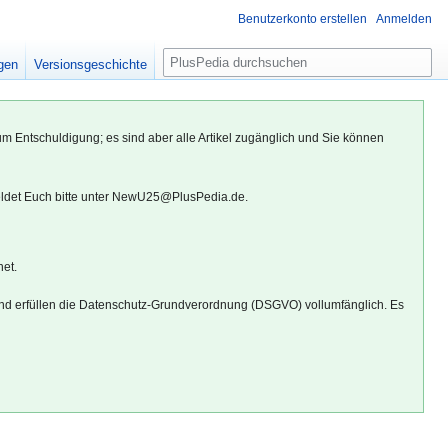
Benutzerkonto erstellen
Anmelden
S
igen
Versionsgeschichte
u
c
h
um Entschuldigung; es sind aber alle Artikel zugänglich und Sie können
e
eldet Euch bitte unter NewU25@PlusPedia.de.
net.
d erfüllen die Datenschutz-Grundverordnung (DSGVO) vollumfänglich. Es