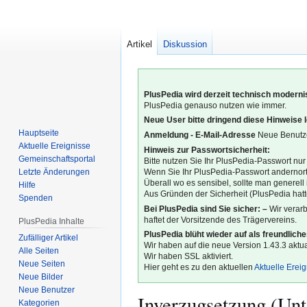
Artikel
Diskussion
PlusPedia wird derzeit technisch modernis
PlusPedia genauso nutzen wie immer.
Neue User bitte dringend diese Hinweise 
Hauptseite
Anmeldung - E-Mail-Adresse
Neue Benutze
Aktuelle Ereignisse
Hinweis zur Passwortsicherheit:
Gemeinschafts­portal
Bitte nutzen Sie Ihr PlusPedia-Passwort nur
Letzte Änderungen
Wenn Sie Ihr PlusPedia-Passwort andernort
Überall wo es sensibel, sollte man generel
Hilfe
Aus Gründen der Sicherheit (PlusPedia hatte
Spenden
Bei PlusPedia sind Sie sicher: –
Wir verar
haftet der Vorsitzende des Trägervereins.
PlusPedia Inhalte
PlusPedia blüht wieder auf als freundlich
Zufälliger Artikel
Wir haben auf die neue Version 1.43.3 aktual
Alle Seiten
Wir haben SSL aktiviert.
Neue Seiten
Hier geht es zu den aktuellen
Aktuelle Erei
Neue Bilder
Neue Benutzer
Inverzugsetzung (Unt
Kategorien