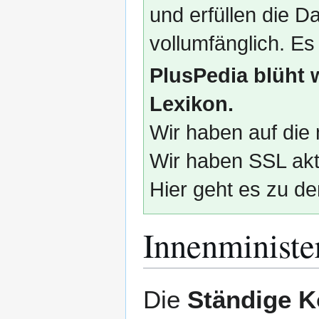
und erfüllen die
vollumfänglich. Es
PlusPedia blüht 
Lexikon.
Wir haben auf die 
Wir haben SSL akti
Hier geht es zu de
Innenministe
Zur
Zur
Die
Ständige K
Navigation
Suche
springen
springen