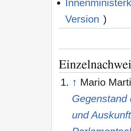
Innenminister
Version
)
Einzelnachwe
↑
Mario Mart
Gegenstand d
und Auskunft