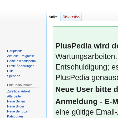
Artikel
Diskussion
PlusPedia wird d
Hauptseite
Wartungsarbeiten.
Aktuelle Ereignisse
Gemeinschafts­portal
Entschuldigung; es
Letzte Änderungen
Hilfe
PlusPedia genauso
Spenden
PlusPedia Inhalte
Neue User bitte 
Zufälliger Artikel
Alle Seiten
Anmeldung - E-M
Neue Seiten
Neue Bilder
eine gültige Emai
Neue Benutzer
Kategorien