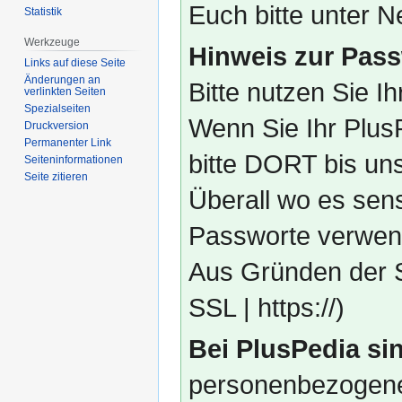
Euch bitte unter
Statistik
Werkzeuge
Hinweis zur Pass
Links auf diese Seite
Änderungen an
Bitte nutzen Sie I
verlinkten Seiten
Spezialseiten
Wenn Sie Ihr Plus
Druckversion
Permanenter Link
bitte DORT bis un
Seiten­­informationen
Seite zitieren
Überall wo es sens
Passworte verwend
Aus Gründen der S
SSL | https://)
Bei PlusPedia sin
personenbezogene