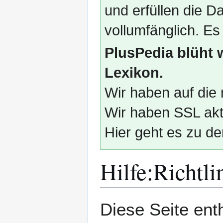
und erfüllen die
vollumfänglich. Es
PlusPedia blüht 
Lexikon.
Wir haben auf die 
Wir haben SSL akti
Hier geht es zu de
Hilfe
:
Richtli
Zur
Zur
Diese Seite enthä
Navigation
Suche
springen
springen