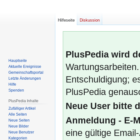
Hilfeseite
Diskussion
PlusPedia wird d
Hauptseite
Wartungsarbeiten.
Aktuelle Ereignisse
Gemeinschafts­portal
Entschuldigung; es
Letzte Änderungen
Hilfe
PlusPedia genauso
Spenden
PlusPedia Inhalte
Neue User bitte 
Zufälliger Artikel
Alle Seiten
Anmeldung - E-M
Neue Seiten
Neue Bilder
eine gültige Emai
Neue Benutzer
Kategorien