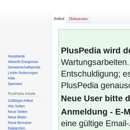
Artikel
Diskussion
PlusPedia wird d
Hauptseite
Wartungsarbeiten.
Aktuelle Ereignisse
Gemeinschafts­portal
Entschuldigung; es
Letzte Änderungen
Hilfe
PlusPedia genauso
Spenden
PlusPedia Inhalte
Neue User bitte 
Zufälliger Artikel
Alle Seiten
Anmeldung - E-M
Neue Seiten
Neue Bilder
eine gültige Emai
Neue Benutzer
Kategorien