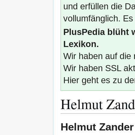
und erfüllen die
vollumfänglich. Es
PlusPedia blüht 
Lexikon.
Wir haben auf die 
Wir haben SSL akti
Hier geht es zu de
Helmut Zand
Zur
Zur
Helmut Zander
Navigation
Suche
springen
springen