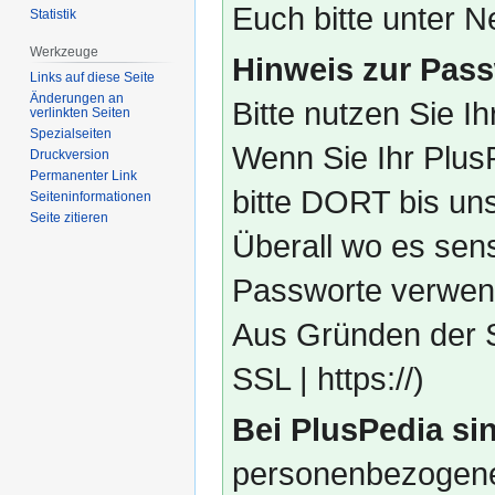
Euch bitte unter
Statistik
Werkzeuge
Hinweis zur Pass
Links auf diese Seite
Änderungen an
Bitte nutzen Sie I
verlinkten Seiten
Spezialseiten
Wenn Sie Ihr Plus
Druckversion
Permanenter Link
bitte DORT bis un
Seiten­­informationen
Seite zitieren
Überall wo es sens
Passworte verwend
Aus Gründen der S
SSL | https://)
Bei PlusPedia sin
personenbezogene