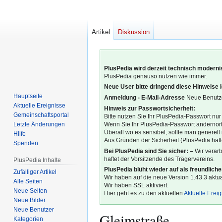
Artikel
Diskussion
PlusPedia wird derzeit technisch modernis
PlusPedia genauso nutzen wie immer.
Neue User bitte dringend diese Hinweise 
Hauptseite
Anmeldung - E-Mail-Adresse
Neue Benutze
Aktuelle Ereignisse
Hinweis zur Passwortsicherheit:
Gemeinschafts­portal
Bitte nutzen Sie Ihr PlusPedia-Passwort nur
Letzte Änderungen
Wenn Sie Ihr PlusPedia-Passwort andernort
Überall wo es sensibel, sollte man generel
Hilfe
Aus Gründen der Sicherheit (PlusPedia hatte
Spenden
Bei PlusPedia sind Sie sicher: –
Wir verar
haftet der Vorsitzende des Trägervereins.
PlusPedia Inhalte
PlusPedia blüht wieder auf als freundlich
Zufälliger Artikel
Wir haben auf die neue Version 1.43.3 aktual
Alle Seiten
Wir haben SSL aktiviert.
Neue Seiten
Hier geht es zu den aktuellen
Aktuelle Erei
Neue Bilder
Neue Benutzer
Gleimstraße
Kategorien