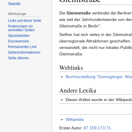
Statistik
Zur
Zur
Die
Gleimstraße
verbindet die Berline
Werkzeuge
Navigation
Suche
wie seit der Jahrhundertwende von de
Links auf diese Seite
springen
springen
Gleimstraße in Berlin"
.
Änderungen an
verlinkten Seiten
Seither hat sich vieles in der Gleimstr
Spezialseiten
überregionale Attraktionen geschaffen
Druckversion
Permanenter Link
verwandelt, die nicht nur lokales Publ
Seiten­­informationen
Gleimstraße.
Seite zitieren
Weblinks
Buchvorstellung "Grenzgänger. Wund
Andere Lexika
Dieser Artikel wurde in der Wikipedi
Wikipedia
Erster Autor:
87.159.173.71