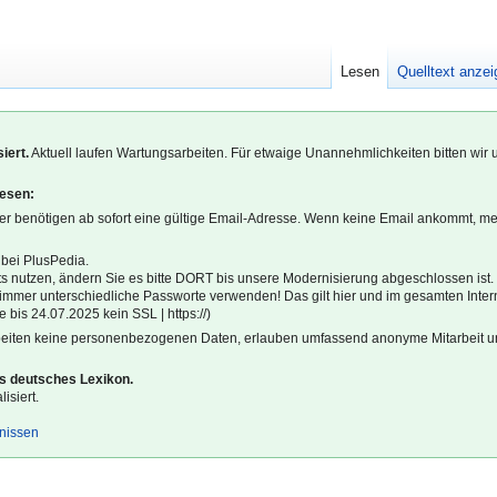
Lesen
Quelltext anze
iert.
Aktuell laufen Wartungsarbeiten. Für etwaige Unannehmlichkeiten bitten wir 
lesen:
r benötigen ab sofort eine gültige Email-Adresse. Wenn keine Email ankommt, m
 bei PlusPedia.
s nutzen, ändern Sie es bitte DORT bis unsere Modernisierung abgeschlossen ist.
l immer unterschiedliche Passworte verwenden! Das gilt hier und im gesamten Inter
 bis 24.07.2025 kein SSL | https://)
beiten keine personenbezogenen Daten, erlauben umfassend anonyme Mitarbeit un
es deutsches Lexikon.
isiert.
gnissen