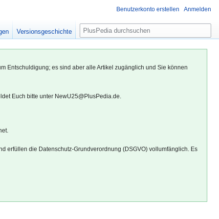
Benutzerkonto erstellen
Anmelden
S
igen
Versionsgeschichte
u
c
h
um Entschuldigung; es sind aber alle Artikel zugänglich und Sie können
e
eldet Euch bitte unter NewU25@PlusPedia.de.
net.
d erfüllen die Datenschutz-Grundverordnung (DSGVO) vollumfänglich. Es