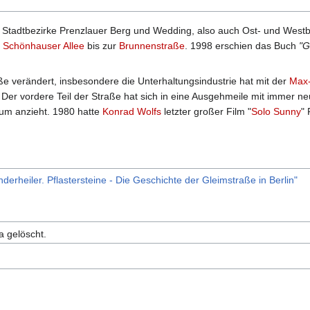
r Stadtbezirke Prenzlauer Berg und Wedding, also auch Ost- und Westbe
r
Schönhauser Allee
bis zur
Brunnenstraße
. 1998 erschien das Buch
"G
aße verändert, insbesondere die Unterhaltungsindustrie hat mit der
Max-
. Der vordere Teil der Straße hat sich in eine Ausgehmeile mit immer
ikum anzieht. 1980 hatte
Konrad Wolfs
letzter großer Film "
Solo Sunny
"
erheiler. Pflastersteine - Die Geschichte der Gleimstraße in Berlin"
a gelöscht.