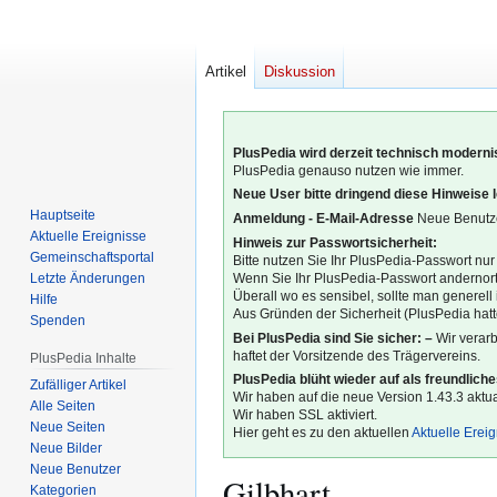
Artikel
Diskussion
PlusPedia wird derzeit technisch modernis
PlusPedia genauso nutzen wie immer.
Neue User bitte dringend diese Hinweise 
Hauptseite
Anmeldung - E-Mail-Adresse
Neue Benutze
Aktuelle Ereignisse
Hinweis zur Passwortsicherheit:
Gemeinschafts­portal
Bitte nutzen Sie Ihr PlusPedia-Passwort nur
Letzte Änderungen
Wenn Sie Ihr PlusPedia-Passwort andernort
Überall wo es sensibel, sollte man generel
Hilfe
Aus Gründen der Sicherheit (PlusPedia hatte
Spenden
Bei PlusPedia sind Sie sicher: –
Wir verar
haftet der Vorsitzende des Trägervereins.
PlusPedia Inhalte
PlusPedia blüht wieder auf als freundlich
Zufälliger Artikel
Wir haben auf die neue Version 1.43.3 aktual
Alle Seiten
Wir haben SSL aktiviert.
Neue Seiten
Hier geht es zu den aktuellen
Aktuelle Erei
Neue Bilder
Neue Benutzer
Gilbhart
Kategorien