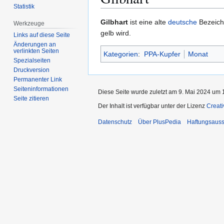
Statistik
Zur
Zur
Gilbhart
ist eine alte
deutsche
Bezeich
Werkzeuge
Navigation
Suche
gelb wird.
Links auf diese Seite
springen
springen
Änderungen an
verlinkten Seiten
Kategorien
:
PPA-Kupfer
Monat
Spezialseiten
Druckversion
Permanenter Link
Seiten­­informationen
Diese Seite wurde zuletzt am 9. Mai 2024 um 1
Seite zitieren
Der Inhalt ist verfügbar unter der Lizenz
Creat
Datenschutz
Über PlusPedia
Haftungsauss