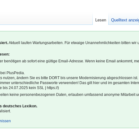
Lesen
Quelltext anze
iert.
Aktuell laufen Wartungsarbeiten. Für etwaige Unannehmlichkeiten bitten wir 
lesen:
r benötigen ab sofort eine gültige Email-Adresse. Wenn keine Email ankommt, m
 bei PlusPedia.
s nutzen, ändern Sie es bitte DORT bis unsere Modernisierung abgeschlossen ist.
l immer unterschiedliche Passworte verwenden! Das gilt hier und im gesamten Inter
 bis 24.07.2025 kein SSL | https://)
beiten keine personenbezogenen Daten, erlauben umfassend anonyme Mitarbeit un
es deutsches Lexikon.
isiert.
gnissen