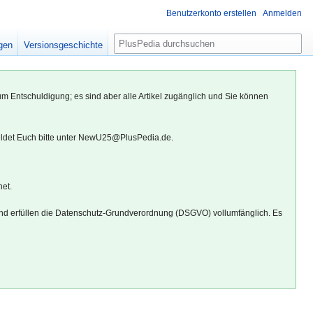
Benutzerkonto erstellen
Anmelden
S
igen
Versionsgeschichte
u
c
h
um Entschuldigung; es sind aber alle Artikel zugänglich und Sie können
e
eldet Euch bitte unter NewU25@PlusPedia.de.
net.
d erfüllen die Datenschutz-Grundverordnung (DSGVO) vollumfänglich. Es