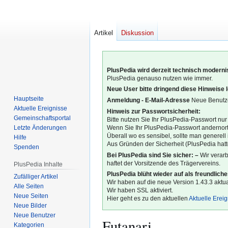
Artikel
Diskussion
PlusPedia wird derzeit technisch modernis
PlusPedia genauso nutzen wie immer.
Neue User bitte dringend diese Hinweise 
Hauptseite
Anmeldung - E-Mail-Adresse
Neue Benutze
Aktuelle Ereignisse
Hinweis zur Passwortsicherheit:
Gemeinschafts­portal
Bitte nutzen Sie Ihr PlusPedia-Passwort nur
Letzte Änderungen
Wenn Sie Ihr PlusPedia-Passwort andernort
Überall wo es sensibel, sollte man generel
Hilfe
Aus Gründen der Sicherheit (PlusPedia hatte
Spenden
Bei PlusPedia sind Sie sicher: –
Wir verar
haftet der Vorsitzende des Trägervereins.
PlusPedia Inhalte
PlusPedia blüht wieder auf als freundlich
Zufälliger Artikel
Wir haben auf die neue Version 1.43.3 aktual
Alle Seiten
Wir haben SSL aktiviert.
Neue Seiten
Hier geht es zu den aktuellen
Aktuelle Erei
Neue Bilder
Neue Benutzer
Futanari
Kategorien