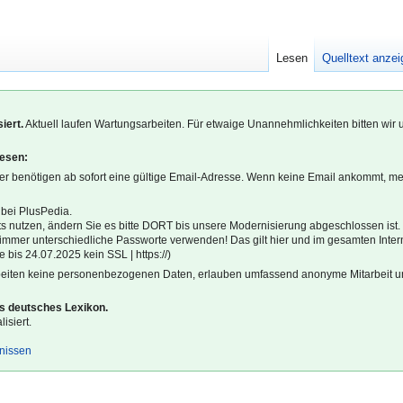
Lesen
Quelltext anze
iert.
Aktuell laufen Wartungsarbeiten. Für etwaige Unannehmlichkeiten bitten wir 
lesen:
r benötigen ab sofort eine gültige Email-Adresse. Wenn keine Email ankommt, m
 bei PlusPedia.
s nutzen, ändern Sie es bitte DORT bis unsere Modernisierung abgeschlossen ist.
l immer unterschiedliche Passworte verwenden! Das gilt hier und im gesamten Inter
 bis 24.07.2025 kein SSL | https://)
beiten keine personenbezogenen Daten, erlauben umfassend anonyme Mitarbeit un
es deutsches Lexikon.
isiert.
gnissen