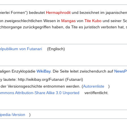
ierlei Formen“) bedeutet
Hermaphrodit
und bezeichnet im japanischen
von zweigeschlechtlichen Wesen in
Mangas
von
Tite Kubo
und seiner Sc
echtsorgange zurückgegriffen haben, da Tite es juristisch verboten ha
elpublikum von Futanari
(Englisch)
maligen Enzyklopädie
WikiBay
. Die Seite leitet zwischendurch auf
NewsP
 lautete: http://wikibay.org/Futanari (Futanari)
n der Versionsgeschichte entnommen werden. (
Autorenliste
)
ommons Attribution-Share Alike 3.0 Unported
veröffentlicht.
ipedia-Version
)