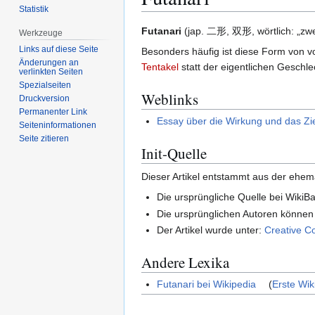
Statistik
Zur
Zur
Futanari
(jap. 二形, 双形, wörtlich: „zwe
Werkzeuge
Navigation
Suche
Links auf diese Seite
Besonders häufig ist diese Form von 
springen
springen
Änderungen an
Tentakel
statt der eigentlichen Geschl
verlinkten Seiten
Spezialseiten
Weblinks
Druckversion
Permanenter Link
Essay über die Wirkung und das Zi
Seiten­­informationen
Seite zitieren
Init-Quelle
Dieser Artikel entstammt aus der ehe
Die ursprüngliche Quelle bei WikiBay
Die ursprünglichen Autoren könne
Der Artikel wurde unter:
Creative C
Andere Lexika
Futanari bei Wikipedia
(
Erste Wik