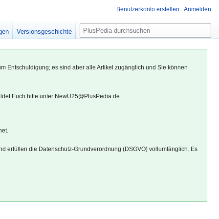
Benutzerkonto erstellen
Anmelden
S
igen
Versionsgeschichte
u
c
h
um Entschuldigung; es sind aber alle Artikel zugänglich und Sie können
e
eldet Euch bitte unter NewU25@PlusPedia.de.
net.
d erfüllen die Datenschutz-Grundverordnung (DSGVO) vollumfänglich. Es