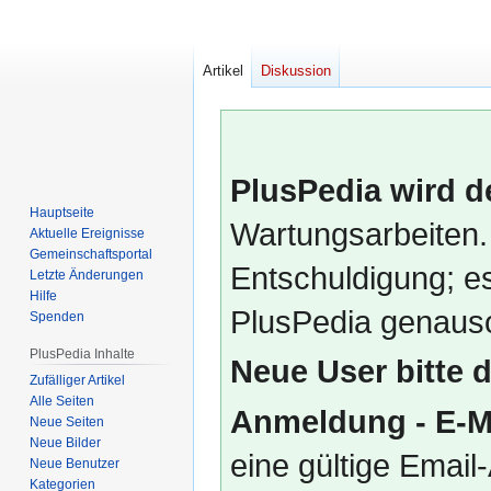
Artikel
Diskussion
PlusPedia wird d
Hauptseite
Wartungsarbeiten.
Aktuelle Ereignisse
Gemeinschafts­portal
Entschuldigung; es
Letzte Änderungen
Hilfe
PlusPedia genauso
Spenden
PlusPedia Inhalte
Neue User bitte 
Zufälliger Artikel
Alle Seiten
Anmeldung - E-M
Neue Seiten
Neue Bilder
eine gültige Emai
Neue Benutzer
Kategorien