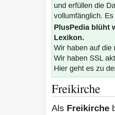
und erfüllen die
vollumfänglich. Es
PlusPedia blüht 
Lexikon.
Wir haben auf die 
Wir haben SSL akti
Hier geht es zu de
Freikirche
Zur
Zur
Als
Freikirche
b
Navigation
Suche
springen
springen