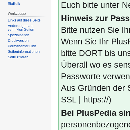
Euch bitte unter
Statistik
Werkzeuge
Hinweis zur Pass
Links auf diese Seite
Änderungen an
Bitte nutzen Sie I
verlinkten Seiten
Spezialseiten
Wenn Sie Ihr Plus
Druckversion
Permanenter Link
bitte DORT bis un
Seiten­­informationen
Seite zitieren
Überall wo es sens
Passworte verwend
Aus Gründen der S
SSL | https://)
Bei PlusPedia sin
personenbezogene