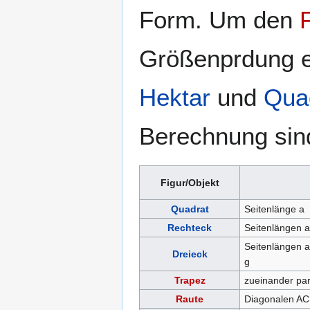
Form. Um den
Größenprdung e
Hektar
und
Quad
Berechnung sin
Figur/Objekt
Quadrat
Seitenlänge a
Rechteck
Seitenlängen a
Seitenlängen a
Dreieck
g
Trapez
zueinander para
Raute
Diagonalen AC