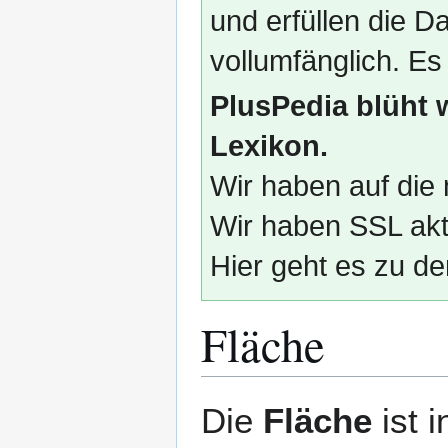
und erfüllen die
vollumfänglich. Es
PlusPedia blüht 
Lexikon.
Wir haben auf die 
Wir haben SSL akti
Hier geht es zu de
Fläche
Zur
Zur
Die
Fläche
ist 
Navigation
Suche
springen
springen