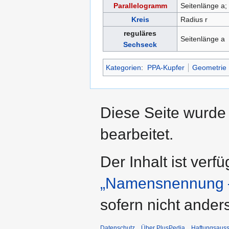
Parallelogramm
Seitenlänge a; 
Kreis
Radius r
reguläres
Seitenlänge a
Sechseck
Kategorien
:
PPA-Kupfer
Geometrie
Diese Seite wurde
bearbeitet.
Der Inhalt ist verf
„Namensnennung –
sofern nicht ande
Datenschutz
Über PlusPedia
Haftungsauss