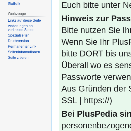
Euch bitte unter
Statistik
Werkzeuge
Hinweis zur Pass
Links auf diese Seite
Änderungen an
Bitte nutzen Sie I
verlinkten Seiten
Spezialseiten
Wenn Sie Ihr Plus
Druckversion
Permanenter Link
bitte DORT bis un
Seiten­­informationen
Seite zitieren
Überall wo es sens
Passworte verwend
Aus Gründen der S
SSL | https://)
Bei PlusPedia sin
personenbezogene