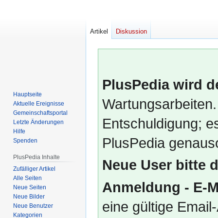
Artikel
Diskussion
PlusPedia wird d
Hauptseite
Wartungsarbeiten.
Aktuelle Ereignisse
Gemeinschafts­portal
Entschuldigung; es
Letzte Änderungen
Hilfe
PlusPedia genauso
Spenden
PlusPedia Inhalte
Neue User bitte 
Zufälliger Artikel
Alle Seiten
Anmeldung - E-M
Neue Seiten
Neue Bilder
eine gültige Emai
Neue Benutzer
Kategorien