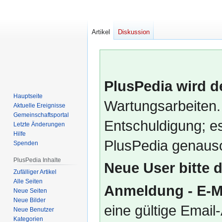
Artikel
Diskussion
PlusPedia wird d
Hauptseite
Wartungsarbeiten.
Aktuelle Ereignisse
Gemeinschafts­portal
Entschuldigung; es
Letzte Änderungen
Hilfe
PlusPedia genauso
Spenden
PlusPedia Inhalte
Neue User bitte 
Zufälliger Artikel
Alle Seiten
Anmeldung - E-M
Neue Seiten
Neue Bilder
eine gültige Emai
Neue Benutzer
Kategorien