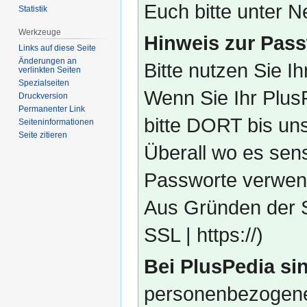
Euch bitte unter
Statistik
Werkzeuge
Hinweis zur Pass
Links auf diese Seite
Änderungen an
Bitte nutzen Sie I
verlinkten Seiten
Spezialseiten
Wenn Sie Ihr Plus
Druckversion
Permanenter Link
bitte DORT bis un
Seiten­­informationen
Seite zitieren
Überall wo es sens
Passworte verwend
Aus Gründen der S
SSL | https://)
Bei PlusPedia sin
personenbezogene