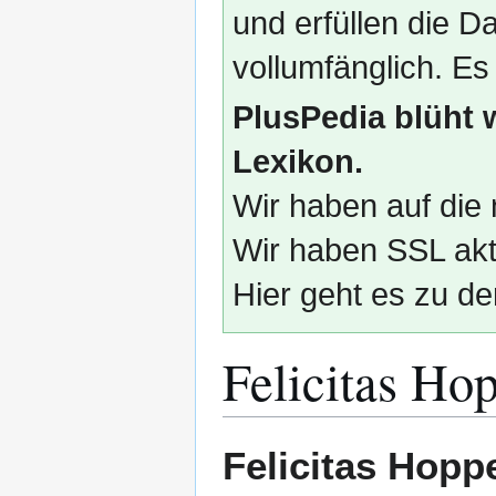
und erfüllen die
vollumfänglich. Es
PlusPedia blüht 
Lexikon.
Wir haben auf die 
Wir haben SSL akti
Hier geht es zu de
Felicitas Ho
Zur
Zur
Felicitas Hopp
Navigation
Suche
springen
springen