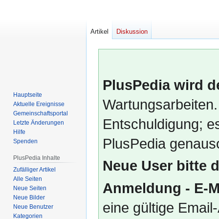
Artikel
Diskussion
PlusPedia wird d
Hauptseite
Wartungsarbeiten.
Aktuelle Ereignisse
Gemeinschafts­portal
Entschuldigung; es
Letzte Änderungen
Hilfe
PlusPedia genauso
Spenden
PlusPedia Inhalte
Neue User bitte 
Zufälliger Artikel
Alle Seiten
Anmeldung - E-M
Neue Seiten
Neue Bilder
eine gültige Emai
Neue Benutzer
Kategorien