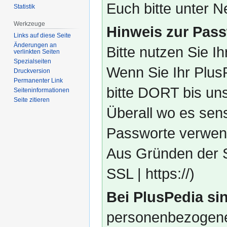
Euch bitte unter
Statistik
Werkzeuge
Hinweis zur Pass
Links auf diese Seite
Änderungen an
Bitte nutzen Sie I
verlinkten Seiten
Spezialseiten
Wenn Sie Ihr Plus
Druckversion
Permanenter Link
bitte DORT bis un
Seiten­­informationen
Seite zitieren
Überall wo es sens
Passworte verwend
Aus Gründen der S
SSL | https://)
Bei PlusPedia sin
personenbezogene