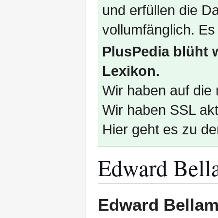
und erfüllen die
vollumfänglich. Es
PlusPedia blüht 
Lexikon.
Wir haben auf die 
Wir haben SSL akti
Hier geht es zu de
Edward Bell
Zur
Zur
Edward Bella
Navigation
Suche
springen
springen