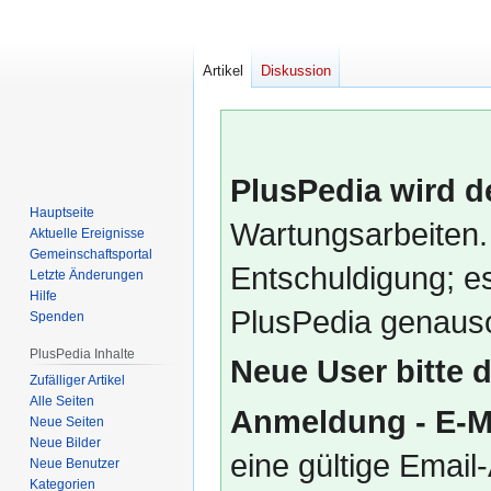
Artikel
Diskussion
PlusPedia wird d
Hauptseite
Wartungsarbeiten.
Aktuelle Ereignisse
Gemeinschafts­portal
Entschuldigung; es
Letzte Änderungen
Hilfe
PlusPedia genauso
Spenden
PlusPedia Inhalte
Neue User bitte 
Zufälliger Artikel
Alle Seiten
Anmeldung - E-M
Neue Seiten
Neue Bilder
eine gültige Emai
Neue Benutzer
Kategorien