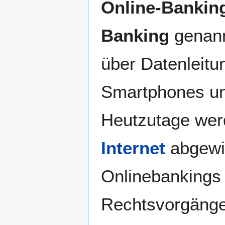
Online-Bankin
Navigation
Suche
springen
springen
Banking
genann
über Datenleitu
Smartphones un
Heutzutage werd
Internet
abgewic
Onlinebankings 
Rechtsvorgänge