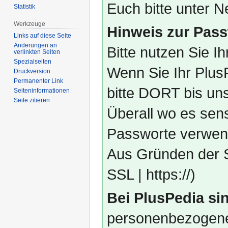
Euch bitte unter
Statistik
Werkzeuge
Hinweis zur Pass
Links auf diese Seite
Änderungen an
Bitte nutzen Sie I
verlinkten Seiten
Spezialseiten
Wenn Sie Ihr Plus
Druckversion
Permanenter Link
bitte DORT bis un
Seiten­­informationen
Seite zitieren
Überall wo es sens
Passworte verwend
Aus Gründen der S
SSL | https://)
Bei PlusPedia sin
personenbezogene