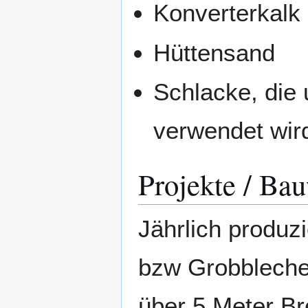
Konverterkalk
Hüttensand
Schlacke, die
verwendet wir
Projekte / Ba
Jährlich produz
bzw Grobbleche
über 5 Meter Br