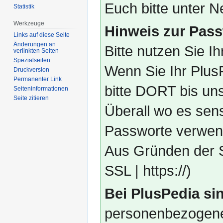
Euch bitte unter
Statistik
Werkzeuge
Hinweis zur Pass
Links auf diese Seite
Änderungen an
Bitte nutzen Sie I
verlinkten Seiten
Spezialseiten
Wenn Sie Ihr Plus
Druckversion
Permanenter Link
bitte DORT bis un
Seiten­­informationen
Seite zitieren
Überall wo es sens
Passworte verwend
Aus Gründen der S
SSL | https://)
Bei PlusPedia sin
personenbezogene