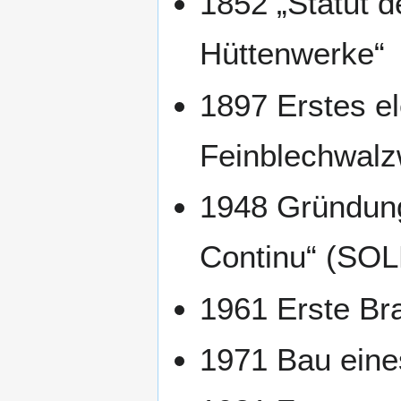
1852 „Statut d
Hüttenwerke“
1897 Erstes el
Feinblechwal
1948 Gründung
Continu“ (SO
1961 Erste Br
1971 Bau ein