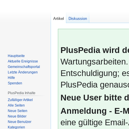
Artikel
Diskussion
PlusPedia wird d
Hauptseite
Wartungsarbeiten.
Aktuelle Ereignisse
Gemeinschafts­portal
Entschuldigung; es
Letzte Änderungen
Hilfe
PlusPedia genauso
Spenden
PlusPedia Inhalte
Neue User bitte 
Zufälliger Artikel
Alle Seiten
Anmeldung - E-M
Neue Seiten
Neue Bilder
eine gültige Emai
Neue Benutzer
Kategorien