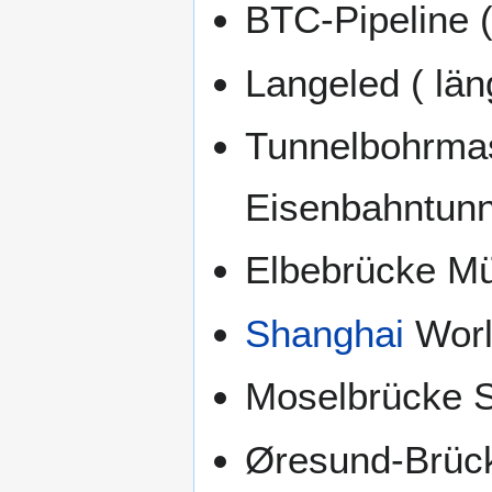
BTC-Pipeline (
Langeled ( län
Tunnelbohrma
Eisenbahntunn
Elbebrücke Mü
Shanghai
Worl
Moselbrücke 
Øresund-Brüc