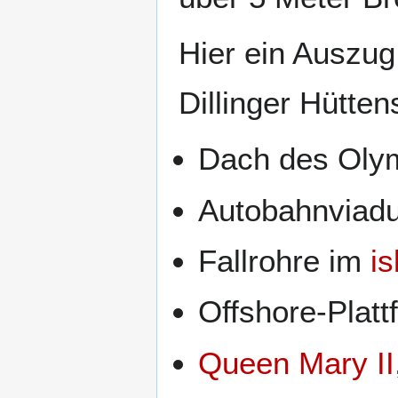
Hier ein Auszug
Dillinger Hütte
Dach des Oly
Autobahnviadu
Fallrohre im
i
Offshore-Platt
Queen Mary II