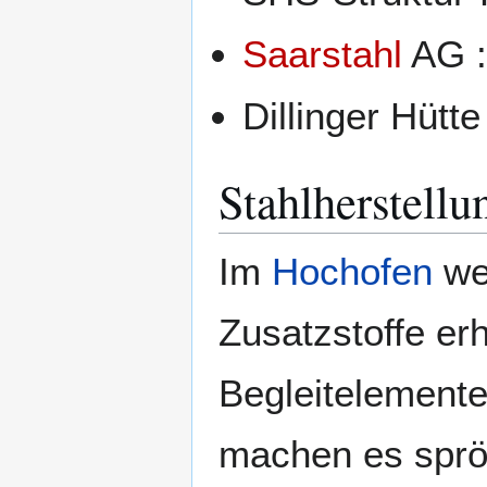
Saarstahl
AG :
Dillinger Hütt
Stahlherstell
Im
Hochofen
we
Zusatzstoffe er
Begleitelement
machen es sprö