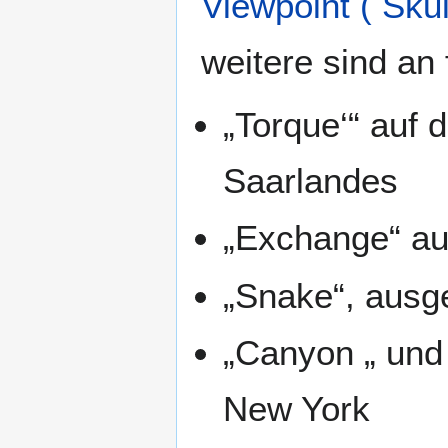
Viewpoint ( Skul
weitere sind an
„Torque‘“ auf
Saarlandes
„Exchange“ au
„Snake“, ausg
„Canyon „ und 
New York