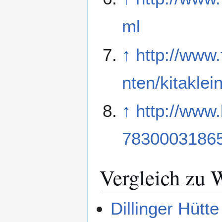
ml
↑
http://www.
nten/kitakle
↑
http://www
7830003186
Vergleich zu 
Dillinger Hütt