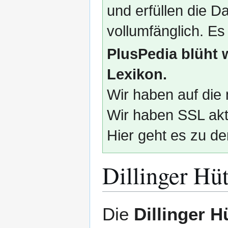
und erfüllen die
vollumfänglich. Es
PlusPedia blüht 
Lexikon.
Wir haben auf die 
Wir haben SSL akti
Hier geht es zu de
Dillinger Hüt
Zur
Zur
Die
Dillinger H
Navigation
Suche
springen
springen