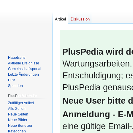
Artikel
Diskussion
PlusPedia wird d
Hauptseite
Wartungsarbeiten.
Aktuelle Ereignisse
Gemeinschafts­portal
Entschuldigung; es
Letzte Änderungen
Hilfe
PlusPedia genauso
Spenden
PlusPedia Inhalte
Neue User bitte 
Zufälliger Artikel
Alle Seiten
Anmeldung - E-M
Neue Seiten
Neue Bilder
eine gültige Emai
Neue Benutzer
Kategorien