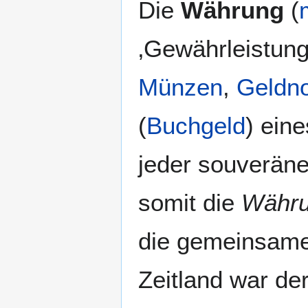
Die
Währung
(
Navigation
Suche
springen
springen
‚Gewährleistung
Münzen
,
Geldn
(
Buchgeld
) ein
jeder souveräne
somit die
Währu
die gemeinsam
Zeitland war de