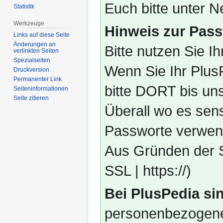
Euch bitte unter
Statistik
Werkzeuge
Hinweis zur Pass
Links auf diese Seite
Änderungen an
Bitte nutzen Sie I
verlinkten Seiten
Spezialseiten
Wenn Sie Ihr Plus
Druckversion
Permanenter Link
bitte DORT bis un
Seiten­­informationen
Seite zitieren
Überall wo es sens
Passworte verwend
Aus Gründen der S
SSL | https://)
Bei PlusPedia sin
personenbezogene