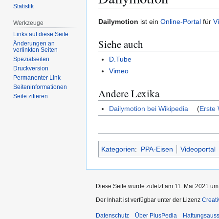
Statistik
Zur
Zur
Dailymotion
ist ein
Online-Portal
für
V
Werkzeuge
Navigation
Suche
Links auf diese Seite
Siehe auch
springen
springen
Änderungen an
verlinkten Seiten
D.Tube
Spezialseiten
Druckversion
Vimeo
Permanenter Link
Seiten­­informationen
Andere Lexika
Seite zitieren
Dailymotion bei Wikipedia
(
Erste 
Kategorien
:
PPA-Eisen
Videoportal
Diese Seite wurde zuletzt am 11. Mai 2021 um 
Der Inhalt ist verfügbar unter der Lizenz
Creat
Datenschutz
Über PlusPedia
Haftungsauss