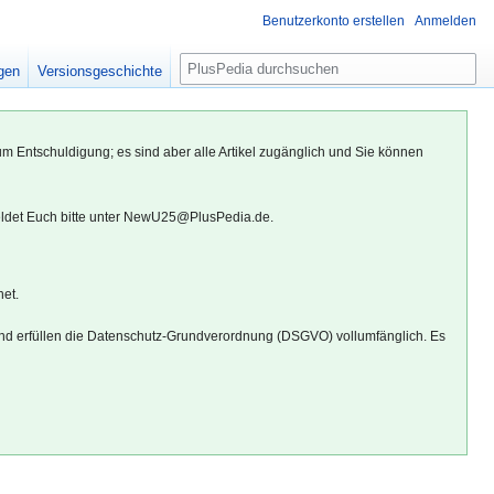
Benutzerkonto erstellen
Anmelden
S
igen
Versionsgeschichte
u
c
h
um Entschuldigung; es sind aber alle Artikel zugänglich und Sie können
e
eldet Euch bitte unter NewU25@PlusPedia.de.
net.
d erfüllen die Datenschutz-Grundverordnung (DSGVO) vollumfänglich. Es