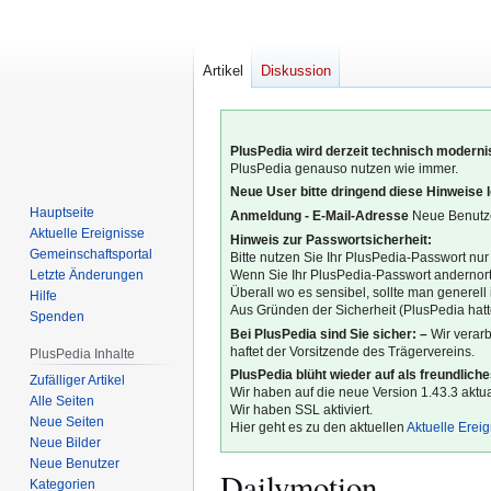
Artikel
Diskussion
PlusPedia wird derzeit technisch modernis
PlusPedia genauso nutzen wie immer.
Neue User bitte dringend diese Hinweise 
Hauptseite
Anmeldung - E-Mail-Adresse
Neue Benutze
Aktuelle Ereignisse
Hinweis zur Passwortsicherheit:
Gemeinschafts­portal
Bitte nutzen Sie Ihr PlusPedia-Passwort nur
Letzte Änderungen
Wenn Sie Ihr PlusPedia-Passwort andernort
Überall wo es sensibel, sollte man generel
Hilfe
Aus Gründen der Sicherheit (PlusPedia hatte
Spenden
Bei PlusPedia sind Sie sicher: –
Wir verar
haftet der Vorsitzende des Trägervereins.
PlusPedia Inhalte
PlusPedia blüht wieder auf als freundlich
Zufälliger Artikel
Wir haben auf die neue Version 1.43.3 aktual
Alle Seiten
Wir haben SSL aktiviert.
Neue Seiten
Hier geht es zu den aktuellen
Aktuelle Erei
Neue Bilder
Neue Benutzer
Dailymotion
Kategorien