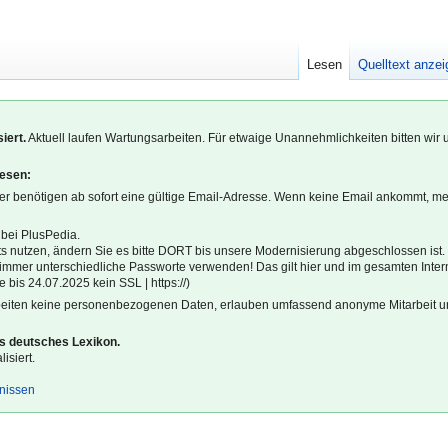
Lesen
Quelltext anze
iert.
Aktuell laufen Wartungsarbeiten. Für etwaige Unannehmlichkeiten bitten wir 
lesen:
r benötigen ab sofort eine gültige Email-Adresse. Wenn keine Email ankommt, m
 bei PlusPedia.
s nutzen, ändern Sie es bitte DORT bis unsere Modernisierung abgeschlossen ist.
l immer unterschiedliche Passworte verwenden! Das gilt hier und im gesamten Inter
 bis 24.07.2025 kein SSL | https://)
beiten keine personenbezogenen Daten, erlauben umfassend anonyme Mitarbeit un
es deutsches Lexikon.
isiert.
gnissen