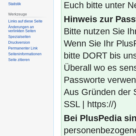
Euch bitte unter
Statistik
Werkzeuge
Hinweis zur Pass
Links auf diese Seite
Änderungen an
Bitte nutzen Sie I
verlinkten Seiten
Spezialseiten
Wenn Sie Ihr Plus
Druckversion
Permanenter Link
bitte DORT bis un
Seiten­­informationen
Seite zitieren
Überall wo es sens
Passworte verwend
Aus Gründen der S
SSL | https://)
Bei PlusPedia sin
personenbezogene