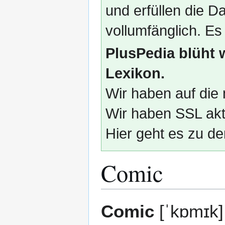
und erfüllen die
vollumfänglich. Es
PlusPedia blüht 
Lexikon.
Wir haben auf die 
Wir haben SSL akti
Hier geht es zu de
Comic
Zur
Zur
Comic
[ˈkɒmɪk] 
Navigation
Suche
springen
springen