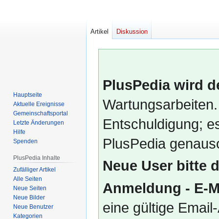
Artikel
Diskussion
PlusPedia wird d
Hauptseite
Wartungsarbeiten.
Aktuelle Ereignisse
Gemeinschafts­portal
Entschuldigung; es
Letzte Änderungen
Hilfe
PlusPedia genauso
Spenden
PlusPedia Inhalte
Neue User bitte 
Zufälliger Artikel
Alle Seiten
Anmeldung - E-M
Neue Seiten
Neue Bilder
eine gültige Emai
Neue Benutzer
Kategorien