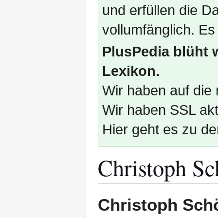
und erfüllen die
vollumfänglich. Es
PlusPedia blüht 
Lexikon.
Wir haben auf die 
Wir haben SSL akti
Hier geht es zu de
Christoph S
Zur
Zur
Christoph Sch
Navigation
Suche
springen
springen