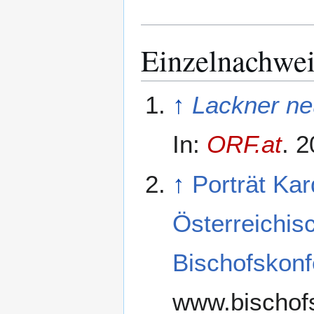
Einzelnachwei
↑
Lackner ne
In:
ORF.at
.
2
↑
Porträt Ka
Österreichis
Bischofskonf
www.bischofs