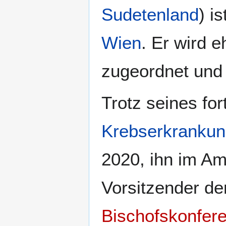
Sudetenland
) i
Wien
. Er wird 
zugeordnet und
Trotz seines for
Krebserkranku
2020, ihn im Am
Vorsitzender d
Bischofskonfer