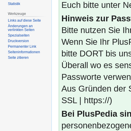
Euch bitte unter
Statistik
Werkzeuge
Hinweis zur Pass
Links auf diese Seite
Änderungen an
Bitte nutzen Sie I
verlinkten Seiten
Spezialseiten
Wenn Sie Ihr Plus
Druckversion
Permanenter Link
bitte DORT bis un
Seiten­­informationen
Seite zitieren
Überall wo es sens
Passworte verwend
Aus Gründen der S
SSL | https://)
Bei PlusPedia sin
personenbezogene