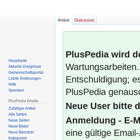
Artikel
Diskussion
PlusPedia wird d
Hauptseite
Wartungsarbeiten.
Aktuelle Ereignisse
Gemeinschafts­portal
Entschuldigung; es
Letzte Änderungen
Hilfe
PlusPedia genauso
Spenden
PlusPedia Inhalte
Neue User bitte 
Zufälliger Artikel
Alle Seiten
Anmeldung - E-M
Neue Seiten
Neue Bilder
eine gültige Emai
Neue Benutzer
Kategorien