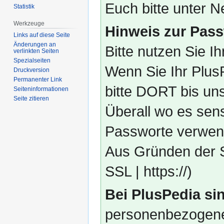
Euch bitte unter
Statistik
Werkzeuge
Hinweis zur Pass
Links auf diese Seite
Änderungen an
Bitte nutzen Sie I
verlinkten Seiten
Spezialseiten
Wenn Sie Ihr Plus
Druckversion
Permanenter Link
bitte DORT bis un
Seiten­­informationen
Seite zitieren
Überall wo es sens
Passworte verwend
Aus Gründen der S
SSL | https://)
Bei PlusPedia sin
personenbezogene