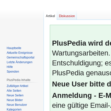
Artikel
Diskussion
PlusPedia wird d
Hauptseite
Wartungsarbeiten.
Aktuelle Ereignisse
Gemeinschafts­portal
Entschuldigung; es
Letzte Änderungen
Hilfe
PlusPedia genauso
Spenden
PlusPedia Inhalte
Neue User bitte 
Zufälliger Artikel
Alle Seiten
Anmeldung - E-M
Neue Seiten
Neue Bilder
eine gültige Emai
Neue Benutzer
Kategorien