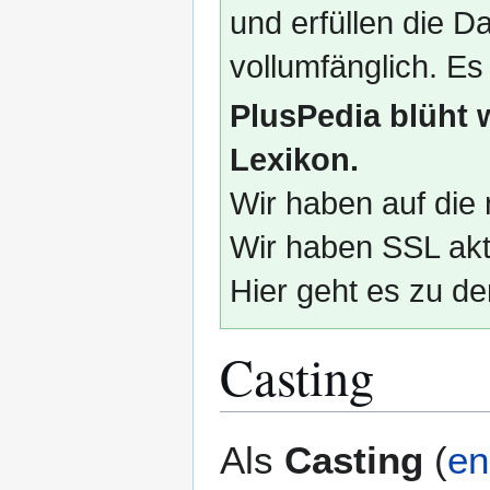
und erfüllen die
vollumfänglich. Es
PlusPedia blüht 
Lexikon.
Wir haben auf die 
Wir haben SSL akti
Hier geht es zu de
Casting
Zur
Zur
Als
Casting
(
en
Navigation
Suche
springen
springen