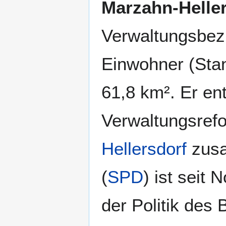
Marzahn-Helle
Navigation
Suche
springen
springen
Verwaltungsbez
Einwohner (Sta
61,8 km². Er en
Verwaltungsrefo
Hellersdorf
zusa
(
SPD
) ist seit
der Politik des 