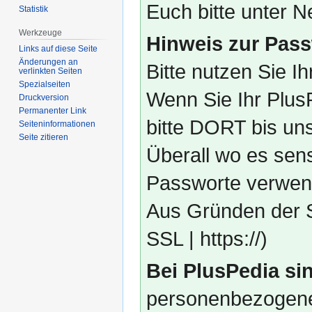
Euch bitte unter
Statistik
Werkzeuge
Hinweis zur Pass
Links auf diese Seite
Änderungen an
Bitte nutzen Sie I
verlinkten Seiten
Spezialseiten
Wenn Sie Ihr Plus
Druckversion
Permanenter Link
bitte DORT bis un
Seiten­­informationen
Seite zitieren
Überall wo es sens
Passworte verwend
Aus Gründen der S
SSL | https://)
Bei PlusPedia sin
personenbezogene