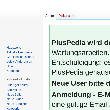
Artikel
Diskussion
PlusPedia wird d
Hauptseite
Wartungsarbeiten.
Aktuelle Ereignisse
Gemeinschafts­portal
Entschuldigung; es
Letzte Änderungen
Hilfe
PlusPedia genauso
Spenden
PlusPedia Inhalte
Neue User bitte 
Zufälliger Artikel
Alle Seiten
Anmeldung - E-M
Neue Seiten
Neue Bilder
eine gültige Emai
Neue Benutzer
Kategorien