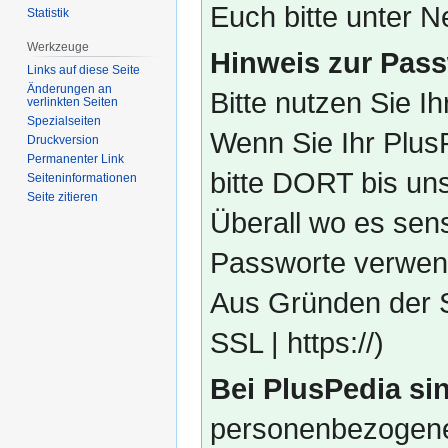
Euch bitte unter
Statistik
Werkzeuge
Hinweis zur Pass
Links auf diese Seite
Änderungen an
Bitte nutzen Sie I
verlinkten Seiten
Spezialseiten
Wenn Sie Ihr Plus
Druckversion
Permanenter Link
bitte DORT bis un
Seiten­­informationen
Seite zitieren
Überall wo es sens
Passworte verwend
Aus Gründen der S
SSL | https://)
Bei PlusPedia sin
personenbezogene