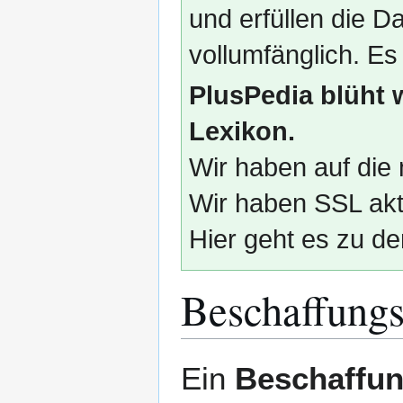
und erfüllen die
vollumfänglich. Es
PlusPedia blüht 
Lexikon.
Wir haben auf die 
Wir haben SSL akti
Hier geht es zu de
Beschaffung
Zur
Zur
Ein
Beschaffu
Navigation
Suche
springen
springen