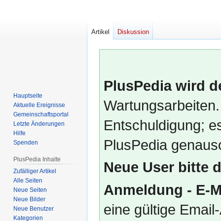
Artikel
Diskussion
PlusPedia wird d
Hauptseite
Wartungsarbeiten.
Aktuelle Ereignisse
Gemeinschafts­portal
Entschuldigung; es
Letzte Änderungen
Hilfe
PlusPedia genauso
Spenden
PlusPedia Inhalte
Neue User bitte 
Zufälliger Artikel
Alle Seiten
Anmeldung - E-M
Neue Seiten
Neue Bilder
eine gültige Emai
Neue Benutzer
Kategorien