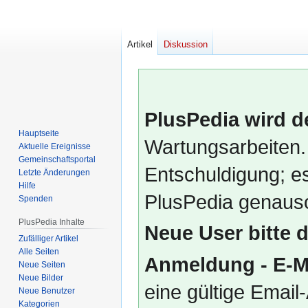
Artikel
Diskussion
PlusPedia wird d
Hauptseite
Wartungsarbeiten.
Aktuelle Ereignisse
Gemeinschafts­portal
Entschuldigung; es
Letzte Änderungen
Hilfe
PlusPedia genauso
Spenden
PlusPedia Inhalte
Neue User bitte 
Zufälliger Artikel
Alle Seiten
Anmeldung - E-M
Neue Seiten
Neue Bilder
eine gültige Emai
Neue Benutzer
Kategorien