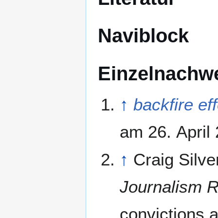
Naviblock
Einzelnachw
↑
backfire ef
am 26. April
↑
Craig Silv
Journalism 
convictions 