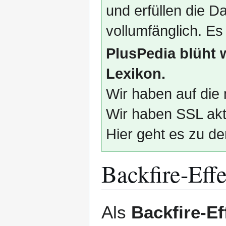
und erfüllen die
vollumfänglich. Es
PlusPedia blüht 
Lexikon.
Wir haben auf die 
Wir haben SSL akti
Hier geht es zu de
Backfire-Effe
Zur
Zur
Als
Backfire-Ef
Navigation
Suche
springen
springen