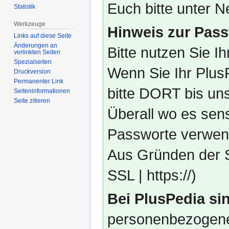
Euch bitte unter
Statistik
Werkzeuge
Hinweis zur Pass
Links auf diese Seite
Änderungen an
Bitte nutzen Sie I
verlinkten Seiten
Spezialseiten
Wenn Sie Ihr Plus
Druckversion
Permanenter Link
bitte DORT bis un
Seiten­­informationen
Seite zitieren
Überall wo es sens
Passworte verwend
Aus Gründen der S
SSL | https://)
Bei PlusPedia sin
personenbezogene