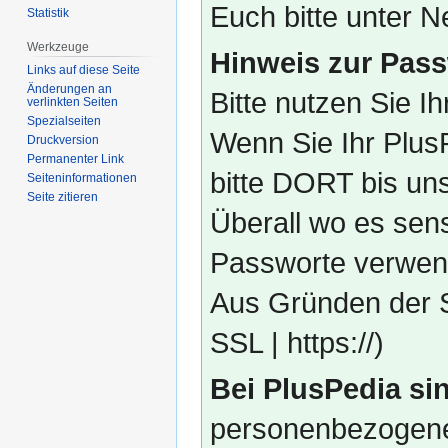
Euch bitte unter
Statistik
Werkzeuge
Hinweis zur Pass
Links auf diese Seite
Änderungen an
Bitte nutzen Sie I
verlinkten Seiten
Spezialseiten
Wenn Sie Ihr Plus
Druckversion
Permanenter Link
bitte DORT bis un
Seiten­­informationen
Seite zitieren
Überall wo es sens
Passworte verwend
Aus Gründen der S
SSL | https://)
Bei PlusPedia sin
personenbezogene