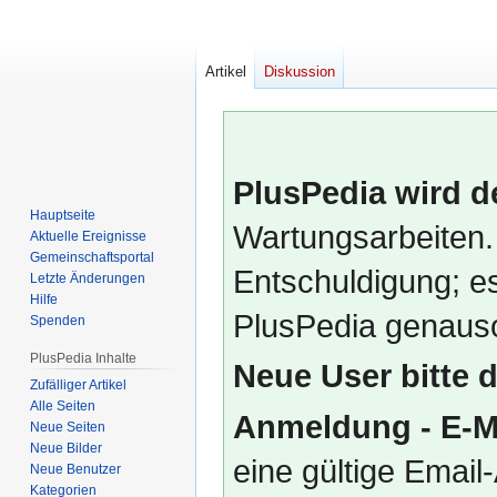
Artikel
Diskussion
PlusPedia wird d
Hauptseite
Wartungsarbeiten.
Aktuelle Ereignisse
Gemeinschafts­portal
Entschuldigung; es
Letzte Änderungen
Hilfe
PlusPedia genauso
Spenden
PlusPedia Inhalte
Neue User bitte 
Zufälliger Artikel
Alle Seiten
Anmeldung - E-M
Neue Seiten
Neue Bilder
eine gültige Emai
Neue Benutzer
Kategorien