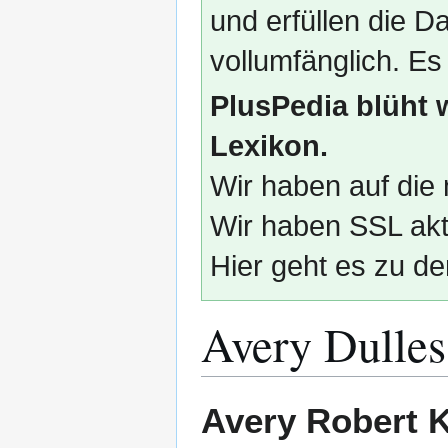
und erfüllen die
vollumfänglich. Es
PlusPedia blüht 
Lexikon.
Wir haben auf die 
Wir haben SSL akti
Hier geht es zu de
Avery Dulles
Zur
Zur
Avery Robert K
Navigation
Suche
springen
springen