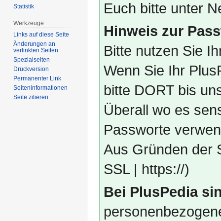
Euch bitte unter
Statistik
Werkzeuge
Hinweis zur Pass
Links auf diese Seite
Änderungen an
Bitte nutzen Sie I
verlinkten Seiten
Spezialseiten
Wenn Sie Ihr Plus
Druckversion
Permanenter Link
bitte DORT bis un
Seiten­­informationen
Seite zitieren
Überall wo es sens
Passworte verwend
Aus Gründen der S
SSL | https://)
Bei PlusPedia sin
personenbezogene