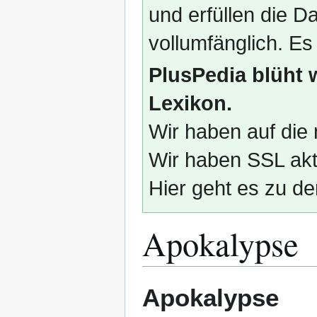
und erfüllen die
vollumfänglich. Es
PlusPedia blüht 
Lexikon.
Wir haben auf die 
Wir haben SSL akti
Hier geht es zu de
Apokalypse
Zur
Zur
Apokalypse
Navigation
Suche
springen
springen