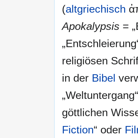
(
altgriechisch
ἀ
Apokalypsis
= „
„Entschleierung“
religiösen Schri
in der
Bibel
verw
„Weltuntergang“
göttlichen Wisse
Fiction
“ oder
Fi