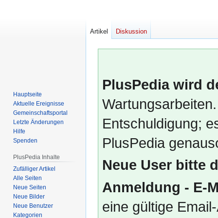
Artikel
Diskussion
PlusPedia wird d
Hauptseite
Wartungsarbeiten.
Aktuelle Ereignisse
Gemeinschafts­portal
Entschuldigung; es
Letzte Änderungen
Hilfe
PlusPedia genauso
Spenden
PlusPedia Inhalte
Neue User bitte 
Zufälliger Artikel
Alle Seiten
Anmeldung - E-M
Neue Seiten
Neue Bilder
eine gültige Emai
Neue Benutzer
Kategorien