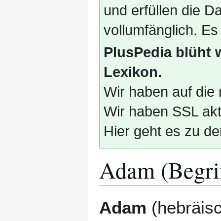
und erfüllen die
vollumfänglich. Es
PlusPedia blüht 
Lexikon.
Wir haben auf die 
Wir haben SSL akti
Hier geht es zu de
Adam (Begrif
Zur
Zur
Adam
(hebräisc
Navigation
Suche
springen
springen