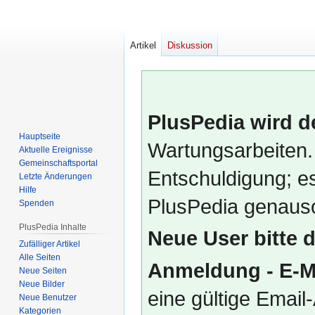
Artikel
Diskussion
PlusPedia wird d
Hauptseite
Wartungsarbeiten.
Aktuelle Ereignisse
Gemeinschafts­portal
Entschuldigung; es
Letzte Änderungen
Hilfe
PlusPedia genauso
Spenden
PlusPedia Inhalte
Neue User bitte 
Zufälliger Artikel
Alle Seiten
Anmeldung - E-M
Neue Seiten
Neue Bilder
eine gültige Emai
Neue Benutzer
Kategorien